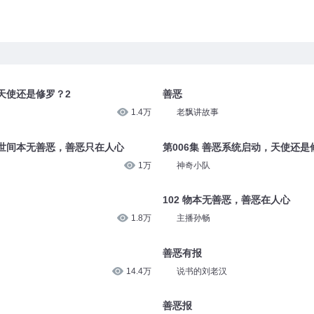
，天使还是修罗？2
善恶
1.4万
老飘讲故事
世间本无善恶，善恶只在人心
第006集 善恶系统启动，天使还是
1万
神奇小队
102 物本无善恶，善恶在人心
1.8万
主播孙畅
善恶有报
14.4万
说书的刘老汉
善恶报