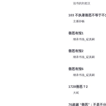
说书的刘老汉
103 不执著善恶不等于不
主播孙畅
善恶有报1
继承书场_碇真嗣
善恶有报2
继承书场_碇真嗣
善恶有报6
继承书场_碇真嗣
1728善恶？2
大斌
76超越 “善恶”：不是