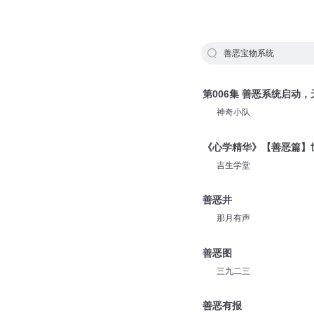
善恶宝物系统
第006集 善恶系统启动
神奇小队
《心学精华》【善恶篇】
吉生学堂
善恶井
那月有声
善恶图
三九二三
善恶有报