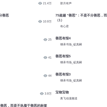
21.4万
那月有声
分善恶
75超越 “善恶”：不是不分善恶，
（1）
10.9万
有心君
善恶有报4
25
继承书场_碇真嗣
善恶有报5
41
继承书场_碇真嗣
善恶有报3
44
继承书场_碇真嗣
宝物宝物
3.9万
奥飞动漫频道
不分善恶，而是不执着于善恶的标签