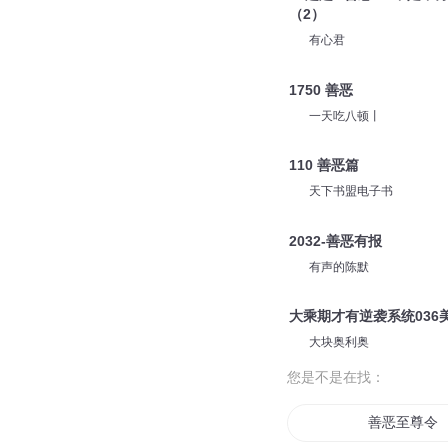
（2）
有心君
1750 善恶
一天吃八顿丨
110 善恶篇
天下书盟电子书
2032-善恶有报
有声的陈默
大乘期才有逆袭系统036
大块奥利奥
您是不是在找：
善恶至尊令