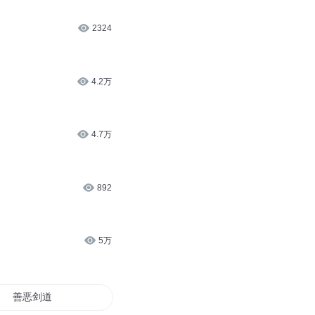
2324
4.2万
4.7万
892
5万
善恶剑道