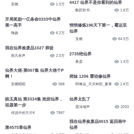
4417 仙界不是你看到的仙界
安燃
1.5万
酷匠听书
1.6万
开局奖励一亿条命0333中仙界
第一高手
悄悄修炼196天下第一，霉运至
仙界
嗨扬
6.2万
安燃
64.5万
我在仙界捡废品1027 师徒
2735绝仙界
雨凡有声
2.3万
夜彦
1.4万
仙界大佬-第007集 仙界大佬个P
啊！
师妹 1206 震动修仙界
安燃昭昭
588
阿琳达_天灾种田_夏青
2.8万
皓玉真仙 第3334集 抢掠仙界，
仙界太乱了
祖器第一步
蛋沫倾声
2033
传说中的方片K
7997
我在仙界捡废品0015 返回画中
第4575章仙界
仙界