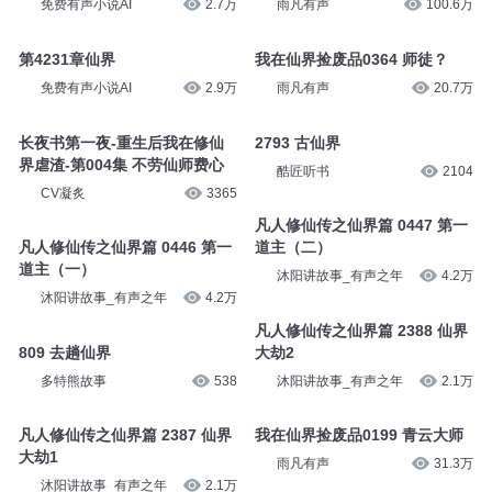
免费有声小说AI
2.7万
雨凡有声
100.6万
第4231章仙界
我在仙界捡废品0364 师徒？
免费有声小说AI
2.9万
雨凡有声
20.7万
长夜书第一夜-重生后我在修仙
2793 古仙界
界虐渣-第004集 不劳仙师费心
酷匠听书
2104
CV凝炙
3365
凡人修仙传之仙界篇 0447 第一
凡人修仙传之仙界篇 0446 第一
道主（二）
道主（一）
沐阳讲故事_有声之年
4.2万
沐阳讲故事_有声之年
4.2万
凡人修仙传之仙界篇 2388 仙界
809 去趟仙界
大劫2
多特熊故事
538
沐阳讲故事_有声之年
2.1万
凡人修仙传之仙界篇 2387 仙界
我在仙界捡废品0199 青云大师
大劫1
雨凡有声
31.3万
沐阳讲故事_有声之年
2.1万