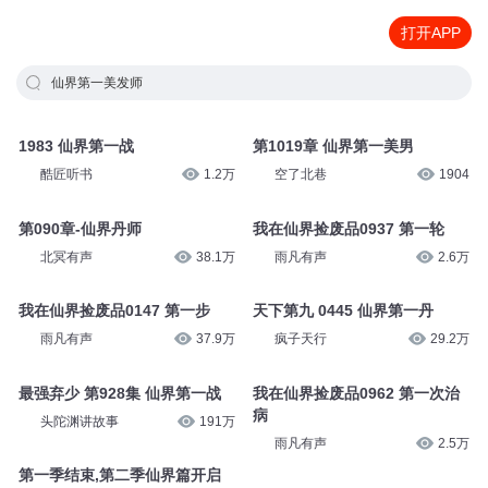
打开APP
仙界第一美发师
1983 仙界第一战
第1019章 仙界第一美男
酷匠听书
1.2万
空了北巷
1904
第090章-仙界丹师
我在仙界捡废品0937 第一轮
北冥有声
38.1万
雨凡有声
2.6万
我在仙界捡废品0147 第一步
天下第九 0445 仙界第一丹
雨凡有声
37.9万
疯子天行
29.2万
最强弃少 第928集 仙界第一战
我在仙界捡废品0962 第一次治
病
头陀渊讲故事
191万
雨凡有声
2.5万
第一季结束,第二季仙界篇开启