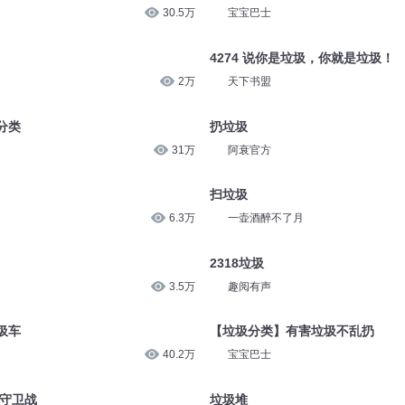
2240
森宇股份
圾
【垃圾分类】四个垃圾桶
30.5万
宝宝巴士
4274 说你是垃圾，你就是垃圾！
2万
天下书盟
分类
扔垃圾
31万
阿衰官方
扫垃圾
6.3万
一壶酒醉不了月
2318垃圾