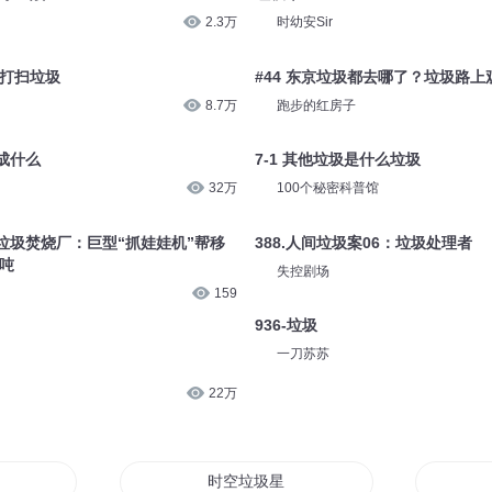
3.5万
趣阅有声
圾车
【垃圾分类】有害垃圾不乱扔
40.2万
宝宝巴士
圾守卫战
垃圾堆
2.3万
时幼安Sir
圾打扫垃圾
#44 东京垃圾都去哪了？垃圾路
8.7万
跑步的红房子
成什么
7-1 其他垃圾是什么垃圾
32万
100个秘密科普馆
垃圾焚烧厂：巨型“抓娃娃机”帮移
388.人间垃圾案06：垃圾处理者