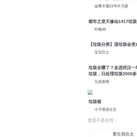
李大仙讲故事
【细菌来了】垃圾坐上垃
宝宝巴士
082垃圾桶上的战争4垃
金鹰卡通23号牛乃唐
都市之逆天修仙1417垃
叶晚99
【垃圾分类】湿垃圾会变
宝宝巴士
垃圾去哪了？走进武汉一