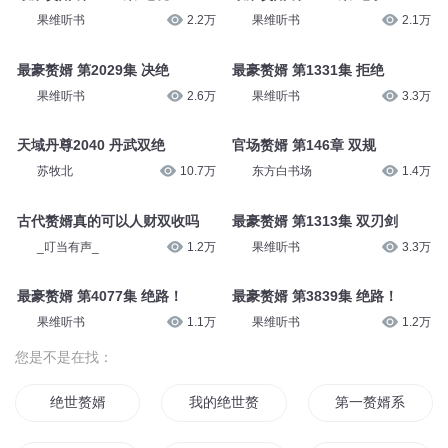
果维听书
2.2万
果维听书
2.1万
最豪赘婿 第2029集 决绝
最豪赘婿 第1331集 拒绝
果维听书
2.6万
果维听书
3.3万
天域丹尊2040 丹武双绝
官场赘婿 第146章 双规
苏牧北
10.7万
东方白书场
1.4万
古代赘婿真的可以人财双收吗
最豪赘婿 第1313集 双刃剑
_叮当有声_
1.2万
果维听书
3.3万
最豪赘婿 第4077集 绝路！
最豪赘婿 第3839集 绝路！
果维听书
1.1万
果维听书
1.2万
您是不是在找：
绝世赘婿
我的绝世赘婿
第一赘婿系统