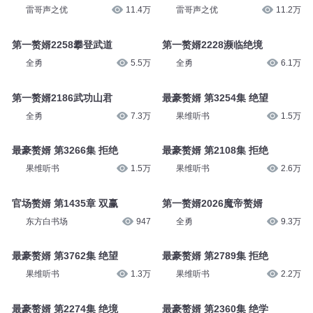
雷哥声之优
11.4万
雷哥声之优
11.2万
第一赘婿2258攀登武道
第一赘婿2228濒临绝境
全勇
5.5万
全勇
6.1万
第一赘婿2186武功山君
最豪赘婿 第3254集 绝望
全勇
7.3万
果维听书
1.5万
最豪赘婿 第3266集 拒绝
最豪赘婿 第2108集 拒绝
果维听书
1.5万
果维听书
2.6万
官场赘婿 第1435章 双赢
第一赘婿2026魔帝赘婿
东方白书场
947
全勇
9.3万
最豪赘婿 第3762集 绝望
最豪赘婿 第2789集 拒绝
果维听书
1.3万
果维听书
2.2万
最豪赘婿 第2274集 绝境
最豪赘婿 第2360集 绝学