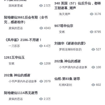
340 英国（57）仙后升仙，都铎
国画家墨威
2.5万
王朝谢幕_潮声
海天潮声
3176
陆地键仙3661后会有期（全书
完，感谢相伴）
907瑶华仙宗
麦疯的思远
4343
安燃
8795
《风华鉴》2186-不用谢！
刘德华《谢谢你的爱》
一刀苏苏
4.4万
梦雨涟漪聆听歆韵
527
1261五华仙玉
202集 神仙的感谢
安燃
1208
小书声课内外必读故事
100
202集 神仙的感谢
仙棺-第93集 谢罪
小书声课内外必读故事
2079
红桃K剧社
602
陆地键仙1114再见谢秀
麦疯的思远
2.3万