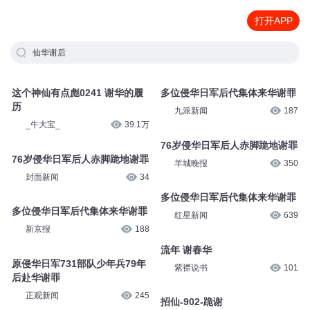
打开APP
仙华谢后
这个神仙有点彪0241 谢华的履
多位侵华日军后代集体来华谢罪
历
九派新闻
187
_牛大宝_
39.1万
76岁侵华日军后人赤脚跪地谢罪
76岁侵华日军后人赤脚跪地谢罪
羊城晚报
350
封面新闻
34
多位侵华日军后代集体来华谢罪
多位侵华日军后代集体来华谢罪
红星新闻
639
新京报
188
流年 谢春华
原侵华日军731部队少年兵79年
紫襟说书
101
后赴华谢罪
正观新闻
245
招仙-902-跪谢