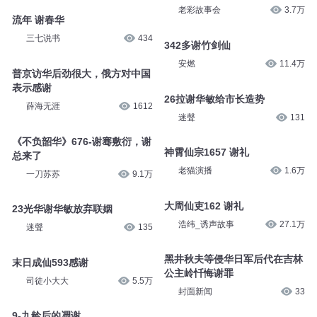
老彩故事会
3.7万
流年 谢春华
三七说书
434
342多谢竹剑仙
安燃
11.4万
普京访华后劲很大，俄方对中国
表示感谢
26拉谢华敏给市长造势
薛海无涯
1612
迷聲
131
《不负韶华》676-谢骞敷衍，谢
神霄仙宗1657 谢礼
总来了
老猫演播
1.6万
一刀苏苏
9.1万
大周仙吏162 谢礼
23光华谢华敏放弃联姻
浩纬_诱声故事
27.1万
迷聲
135
黑井秋夫等侵华日军后代在吉林
末日成仙593感谢
公主岭忏悔谢罪
司徒小大大
5.5万
封面新闻
33
9-九龄后的凋谢