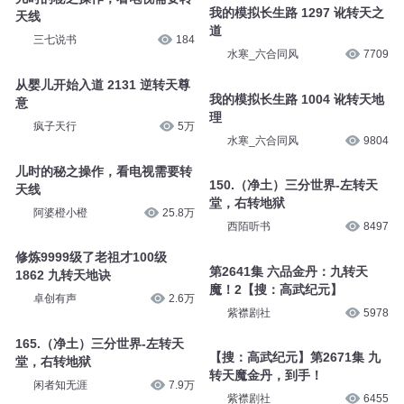
疯子天行
2.8万
我的诡异人生-第2053集-推转天
理
儿时的秘之操作，看电视需要转
传说中的方片K
5388
天线
皮皮TV寡妇
1.6万
儿时的秘之操作，看电视需要转
天线
我的模拟长生路 1297 讹转天之
三七说书
184
道
水寒_六合同风
7709
从婴儿开始入道 2131 逆转天尊
意
我的模拟长生路 1004 讹转天地
疯子天行
5万
理
水寒_六合同风
9804
儿时的秘之操作，看电视需要转
天线
150.（净土）三分世界-左转天
阿婆橙小橙
25.8万
堂，右转地狱