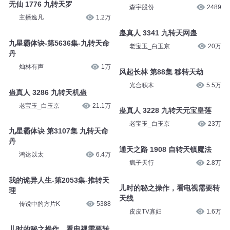
苏牧北
14.3万
安燃
1067
第5集 转天线看电视
无仙 1776 九转天罗
森宇股份
2489
主播逸凡
1.2万
蛊真人 3341 九转天网蛊
九星霸体诀-第5636集-九转天命
老宝玉_白玉京
20万
丹
灿林有声
1万
风起长林 第88集 移转天劫
光合积木
5.5万
蛊真人 3286 九转天机蛊
老宝玉_白玉京
21.1万
蛊真人 3228 九转天元宝皇莲
老宝玉_白玉京
23万
九星霸体诀 第3107集 九转天命
丹
鸿达以太
6.4万
通天之路 1908 自转天镇魔法