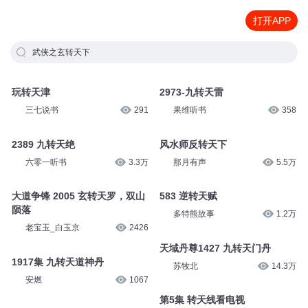
打开APP
武侠之玄转天下
玩转天津
2973-九转天雷
三七说书
291
果维听书
358
2389 九转天绝
风水师反转天下
六零一听书
3.3万
那月有声
5.5万
大道争锋 2005 玄转天罗，双山
583 逆转天赋
陨落
多特熊故事
1.2万
老宝玉_白玉京
2426
天域丹尊1427 九转天门丹
1917集 九转天道神丹