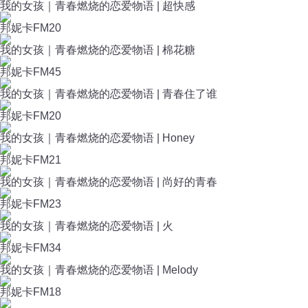
我的女孩｜青春燃烧的恋爱物语 | 超快感
邦妮卡FM
20
我的女孩｜青春燃烧的恋爱物语 | 棉花糖
邦妮卡FM
45
我的女孩｜青春燃烧的恋爱物语 | 青春住了谁
邦妮卡FM
20
我的女孩｜青春燃烧的恋爱物语 | Honey
邦妮卡FM
21
我的女孩｜青春燃烧的恋爱物语 | 尚好的青春
邦妮卡FM
23
我的女孩｜青春燃烧的恋爱物语 | 火
邦妮卡FM
34
我的女孩｜青春燃烧的恋爱物语 | Melody
邦妮卡FM
18