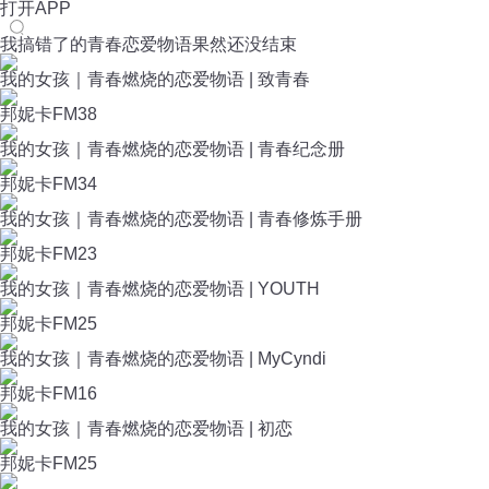
打开APP
我搞错了的青春恋爱物语果然还没结束
我的女孩｜青春燃烧的恋爱物语 | 致青春
邦妮卡FM
38
我的女孩｜青春燃烧的恋爱物语 | 青春纪念册
邦妮卡FM
34
我的女孩｜青春燃烧的恋爱物语 | 青春修炼手册
邦妮卡FM
23
我的女孩｜青春燃烧的恋爱物语 | YOUTH
邦妮卡FM
25
我的女孩｜青春燃烧的恋爱物语 | MyCyndi
邦妮卡FM
16
我的女孩｜青春燃烧的恋爱物语 | 初恋
邦妮卡FM
25