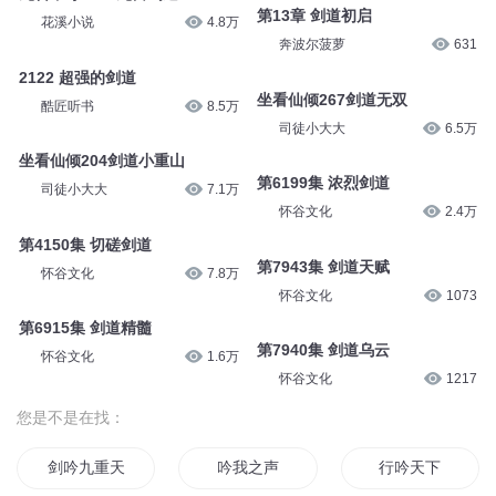
第13章 剑道初启
花溪小说
4.8万
奔波尔菠萝
631
2122 超强的剑道
坐看仙倾267剑道无双
酷匠听书
8.5万
司徒小大大
6.5万
坐看仙倾204剑道小重山
第6199集 浓烈剑道
司徒小大大
7.1万
怀谷文化
2.4万
第4150集 切磋剑道
第7943集 剑道天赋
怀谷文化
7.8万
怀谷文化
1073
第6915集 剑道精髓
第7940集 剑道乌云
怀谷文化
1.6万
怀谷文化
1217
您是不是在找：
剑吟九重天
吟我之声
行吟天下