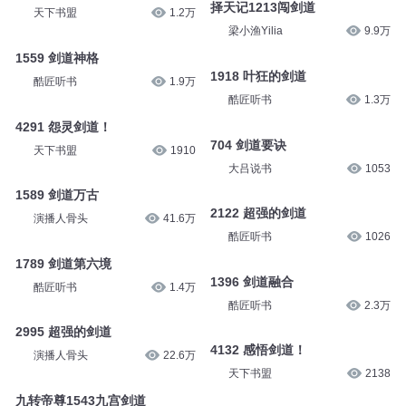
择天记1213闯剑道
天下书盟
1.2万
梁小渔Yilia
9.9万
1559 剑道神格
1918 叶狂的剑道
酷匠听书
1.9万
酷匠听书
1.3万
4291 怨灵剑道！
704 剑道要诀
天下书盟
1910
大吕说书
1053
1589 剑道万古
2122 超强的剑道
演播人骨头
41.6万
酷匠听书
1026
1789 剑道第六境
1396 剑道融合
酷匠听书
1.4万
酷匠听书
2.3万
2995 超强的剑道
4132 感悟剑道！
演播人骨头
22.6万
天下书盟
2138
九转帝尊1543九宫剑道