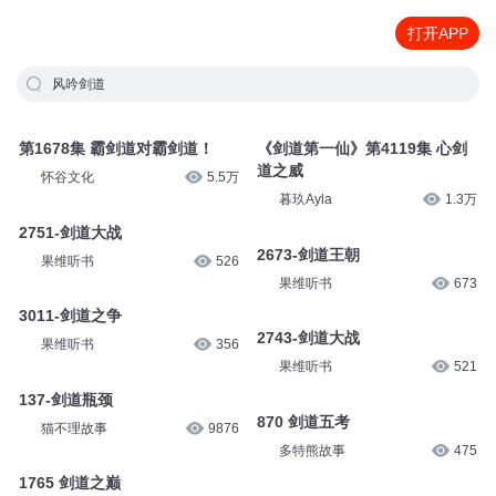
打开APP
风吟剑道
第1678集 霸剑道对霸剑道！
《剑道第一仙》第4119集 心剑
道之威
怀谷文化
5.5万
暮玖Ayla
1.3万
2751-剑道大战
2673-剑道王朝
果维听书
526
果维听书
673
3011-剑道之争
2743-剑道大战
果维听书
356
果维听书
521
137-剑道瓶颈
870 剑道五考
猫不理故事
9876
多特熊故事
475
1765 剑道之巅