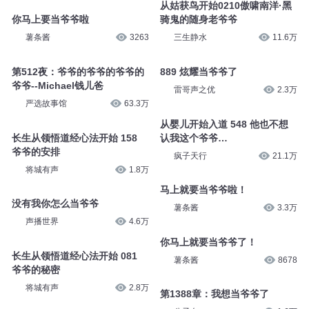
从姑获鸟开始0210傲啸南洋·黑
你马上要当爷爷啦
骑鬼的随身老爷爷
薯条酱
3263
三生静水
11.6万
第512夜：爷爷的爷爷的爷爷的
889 炫耀当爷爷了
爷爷--Michael钱儿爸
雷哥声之优
2.3万
严选故事馆
63.3万
从婴儿开始入道 548 他也不想
长生从领悟道经心法开始 158
认我这个爷爷…
爷爷的安排
疯子天行
21.1万
将城有声
1.8万
马上就要当爷爷啦！
没有我你怎么当爷爷
薯条酱
3.3万
声播世界
4.6万
你马上就要当爷爷了！
长生从领悟道经心法开始 081
薯条酱
8678
爷爷的秘密
将城有声
2.8万
第1388章：我想当爷爷了