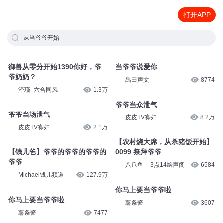
打开APP
从当爷爷开始
御兽从零分开始1390你好，爷
当爷爷说爱你
爷奶奶？
禹田声文
8774
泽瑾_六合同风
1.3万
爷爷当众泄气
爷爷当场泄气
皮皮TV寡妇
8.2万
皮皮TV寡妇
2.1万
【农村烧大席，从杀猪饭开始】
【钱儿爸】爷爷的爷爷的爷爷的
0099 祭拜爷爷
爷爷
八爪鱼__3点14绘声阁
6584
Michael钱儿频道
127.9万
你马上要当爷爷啦
你马上要当爷爷啦
薯条酱
3607
薯条酱
7477