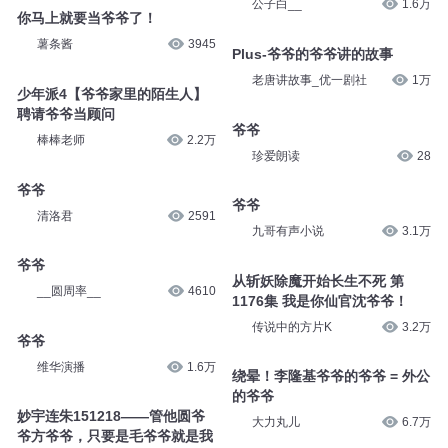
公子白__
1.6万
你马上就要当爷爷了！
薯条酱
3945
Plus-爷爷的爷爷讲的故事
老唐讲故事_优一剧社
1万
少年派4【爷爷家里的陌生人】
聘请爷爷当顾问
爷爷
棒棒老师
2.2万
珍爱朗读
28
爷爷
爷爷
清洛君
2591
九哥有声小说
3.1万
爷爷
从斩妖除魔开始长生不死 第
__圆周率__
4610
1176集 我是你仙官沈爷爷！
传说中的方片K
3.2万
爷爷
维华演播
1.6万
绕晕！李隆基爷爷的爷爷 = 外公
的爷爷
妙宇连朱151218——管他圆爷
大力丸儿
6.7万
爷方爷爷，只要是毛爷爷就是我