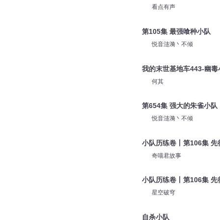
看点有声
第105集 最强喰种小队
悦音涟漪丶不倾
我的末世基地车443-幽
何其
第654集 强大的朱雀小队
悦音涟漪丶不倾
小队历练卷丨第106集 先
奇喵君故事
小队历练卷丨第106集 先
星空破穹
自杀小队