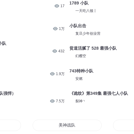
1789 小队
17
一天吃八顿丨
小队出击
1万
复旦少年创业营
小队
贫道活腻了 528 最强小队
432
幻樱空
743特种小队
1.9万
安燃
队强悍）
《诡纹》第349集 最强七人小队
7.5万
裂神丶
美神战队