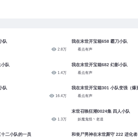
小队
我在末世开宝箱658 霸刀小队
2.8万
看点有声
生小队
我在末世开宝箱682 幻影小队
1.4万
看点有声
小队
我在末世开宝箱301 小队变强（爆
16.4万
看点有声
末世召唤狂潮0024集 四人小队
1.3万
妖魔鬼怪丶老道
第三十二小队的一员
和丧尸男神在末世厮守 222 进化