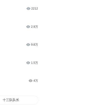
2212
2.9万
9.8万
1.5万
4万
十三队队长