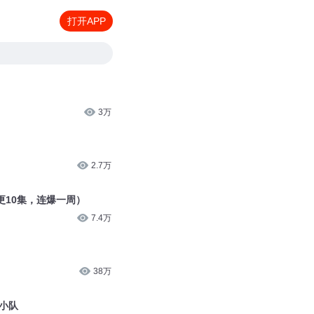
打开APP
3万
2.7万
更10集，连爆一周）
7.4万
38万
者小队