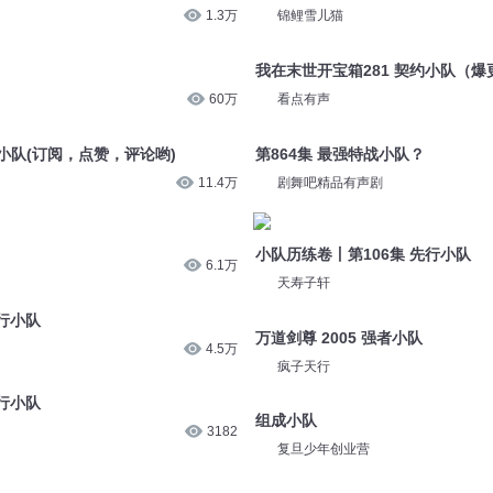
1.3万
锦鲤雪儿猫
我在末世开宝箱281 契约小队（爆
60万
看点有声
毒小队(订阅，点赞，评论哟)
第864集 最强特战小队？
11.4万
剧舞吧精品有声剧
小队历练卷丨第106集 先行小队
6.1万
天寿子轩
行小队
万道剑尊 2005 强者小队
4.5万
疯子天行
行小队
组成小队
3182
复旦少年创业营