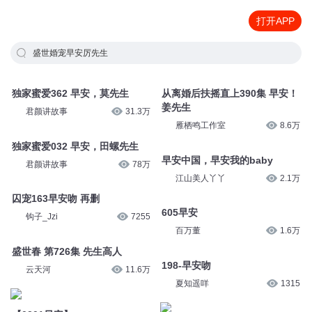
打开APP
盛世婚宠早安厉先生
独家蜜爱362 早安，莫先生
从离婚后扶摇直上390集 早安！
姜先生
君颜讲故事
31.3万
雁栖鸣工作室
8.6万
独家蜜爱032 早安，田螺先生
早安中国，早安我的baby
君颜讲故事
78万
江山美人丫丫
2.1万
囚宠163早安吻 再删
605早安
钩子_Jzi
7255
百万董
1.6万
盛世春 第726集 先生高人
198-早安吻
云天河
11.6万
夏知遥咩
1315