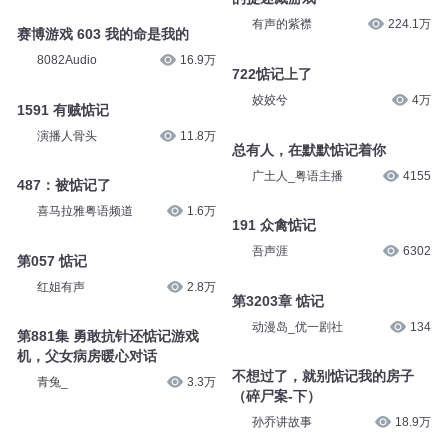
有声的紫襟
224.1万
赛博游戏 603 我的命是我的
8082Audio
16.9万
722惦记上了
姣姣兮
4万
1591 有贼惦记
演播人骨头
11.8万
总有人，在默默惦记着你
广土人_粤语主播
4155
487：被惦记了
喜马拉雅粤语频道
1.6万
191 众禽惦记
吾声涯
6302
第057 惦记
红姐有声
2.8万
第3203章 惦记
动漫岛_优一剧社
134
第881集 勇敢抗针还惦记游戏
机，父女病房暖心对话
不想过了，就别惦记我的房子
青兔_
3.3万
（碎尸案-下）
孙乔讲故事
18.9万