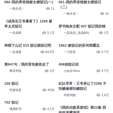
060-我的养老钱被女婿惦记(一)
061-我的养老钱被女婿惦记
（二）
一路生花丶
11
一路生花丶
10
《成亲后王爷暴富了》1269 被
李太后惦记
穿书炮灰女配 007 惦记我的钱
一念成馍
5.1万
一品汤汤_汤汤剧社
1万
神棍下山记 915 惦记就惦记吧
1862-被惦记的苏何闻霸总
一念成馍
64.8万
一刀苏苏
9.7万
第847句：我的背包被抢走了
498他惦记你
粤语学院
3万
小仙女Alina
4.7万
168 惦记
妃比寻常：王爷承让了2296 不
怕贼偷就怕贼惦记
丹斐悦音
4556
半纸鸿鹊
1.4万
752 惦记
《我的治愈系游戏》第23集 我
博易听书
4.1万
的捉迷藏游戏