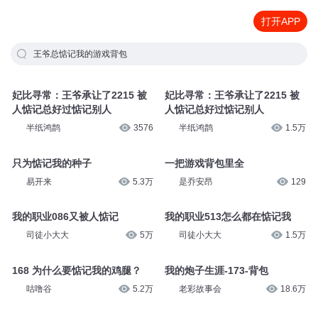
打开APP
王爷总惦记我的游戏背包
妃比寻常：王爷承让了2215 被
妃比寻常：王爷承让了2215 被
人惦记总好过惦记别人
人惦记总好过惦记别人
半纸鸿鹊
3576
半纸鸿鹊
1.5万
只为惦记我的种子
一把游戏背包里全
易开来
5.3万
是乔安昂
129
我的职业086又被人惦记
我的职业513怎么都在惦记我
司徒小大大
5万
司徒小大大
1.5万
168 为什么要惦记我的鸡腿？
我的炮子生涯-173-背包
咕噜谷
5.2万
老彩故事会
18.6万