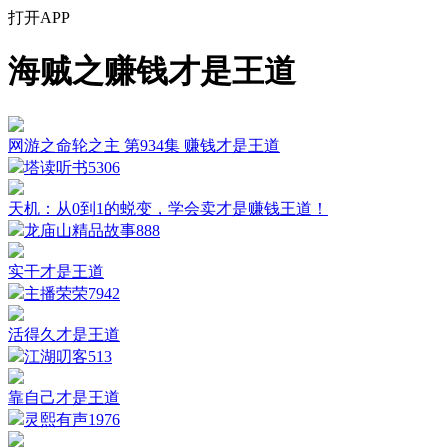
打开APP
海贼之赚钱才是王道
网游之命轮之主 第934集 赚钱才是王道
塔读听书
5306
天机：从0到1的蜕变，学会卖才是赚钱王道！
龙庙山精品故事
888
实干才是王道
主播荣荣
7942
活得久才是王道
江湖叨客
513
靠自己才是王道
灵熙有声
1976