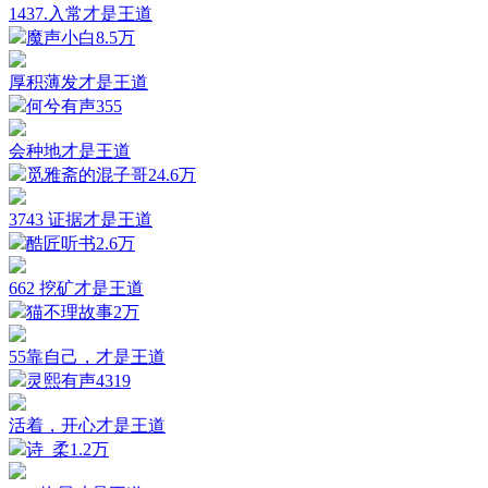
1437.入常才是王道
魔声小白
8.5万
厚积薄发才是王道
何兮有声
355
会种地才是王道
觅雅斋的混子哥
24.6万
3743 证据才是王道
酷匠听书
2.6万
662 挖矿才是王道
猫不理故事
2万
55靠自己，才是王道
灵熙有声
4319
活着，开心才是王道
诗_柔
1.2万