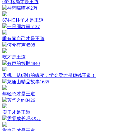
067 格局才是王道
神奇喵喵谷
2万
674-扛柱子才是王道
一只圆故事
5137
唯有靠自己才是王道
何兮有声
4508
吃才是王道
有声的筱胖
4840
天机：从0到1的蜕变，学会卖才是赚钱王道！
龙庙山精品故事
1635
年轻态才是王道
芳华之约
3426
实干才是王道
雯雯成长吧
8.9万
靠自己才是王道