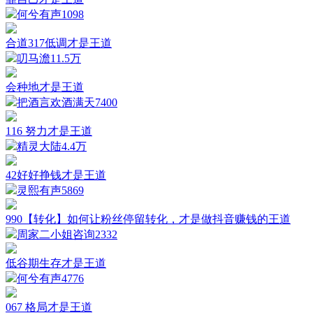
何兮有声
1098
合道317低调才是王道
叨马澹
11.5万
会种地才是王道
把酒言欢酒满天
7400
116 努力才是王道
精灵大陆
4.4万
42好好挣钱才是王道
灵熙有声
5869
990【转化】如何让粉丝停留转化，才是做抖音赚钱的王道
周家二小姐咨询
2332
低谷期生存才是王道
何兮有声
4776
067 格局才是王道