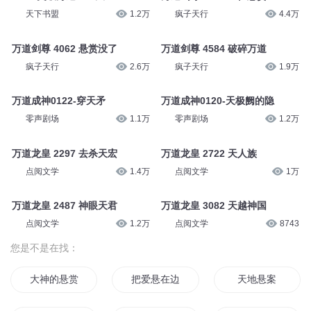
天下书盟
1.2万
疯子天行
4.4万
万道剑尊 4062 悬赏没了
万道剑尊 4584 破碎万道
疯子天行
2.6万
疯子天行
1.9万
万道成神0122-穿天矛
万道成神0120-天极阙的隐
零声剧场
1.1万
零声剧场
1.2万
万道龙皇 2297 去杀天宏
万道龙皇 2722 天人族
点阅文学
1.4万
点阅文学
1万
万道龙皇 2487 神眼天君
万道龙皇 3082 天越神国
点阅文学
1.2万
点阅文学
8743
您是不是在找：
大神的悬赏
把爱悬在边缘
天地悬案