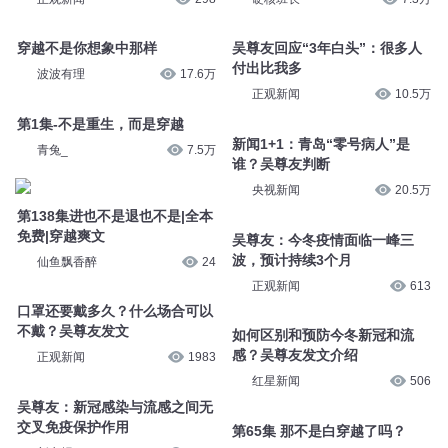
穿越不是你想象中那样
吴尊友回应“3年白头”：很多人
付出比我多
波波有理
17.6万
正观新闻
10.5万
第1集-不是重生，而是穿越
新闻1+1：青岛“零号病人”是
青兔_
7.5万
谁？吴尊友判断
央视新闻
20.5万
第138集进也不是退也不是|全本
免费|穿越爽文
吴尊友：今冬疫情面临一峰三
波，预计持续3个月
仙鱼飘香醉
24
正观新闻
613
口罩还要戴多久？什么场合可以
不戴？吴尊友发文
如何区别和预防今冬新冠和流
感？吴尊友发文介绍
正观新闻
1983
红星新闻
506
吴尊友：新冠感染与流感之间无
交叉免疫保护作用
第65集 那不是白穿越了吗？