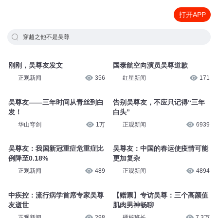
打开APP
穿越之他不是吴尊
刚刚，吴尊友发文
国泰航空向演员吴尊道歉
正观新闻
356
红星新闻
171
吴尊友——三年时间从青丝到白
告别吴尊友，不应只记得“三年
发！
白头”
华山穹剑
1万
正观新闻
6939
吴尊友：我国新冠重症危重症比
吴尊友：中国的春运使疫情可能
例降至0.18%
更加复杂
正观新闻
489
正观新闻
4894
中疾控：流行病学首席专家吴尊
【赠票】专访吴尊：三个高颜值
友逝世
肌肉男神畅聊
正观新闻
298
硬核班长
7.3万