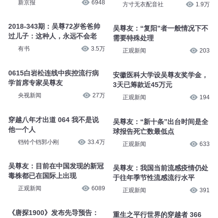
新京报
6948
方寸无衣配音社
1.9万
2018-343期：吴尊72岁爸爸帅
吴尊友：“复阳”者一般情况下不
过儿子：这种人，永远不会老
需要特殊处理
有书
3.5万
正观新闻
203
0615白岩松连线中疾控流行病
安徽医科大学设吴尊友奖学金，
学首席专家吴尊友
3天已筹款近45万元
央视新闻
27万
正观新闻
194
穿越八年才出道 064 我不是说
吴尊友：“新十条”出台时间是全
他一个人
球报告死亡数最低点
铛铃个铛郭小刚
33.4万
正观新闻
633
吴尊友：目前在中国发现的新冠
吴尊友：我国当前流感疫情仍处
毒株都已在国际上出现
于往年季节性流感流行水平
正观新闻
6089
正观新闻
391
《唐探1900》发布先导预告：
重生之平行世界的穿越者 366