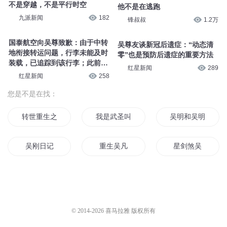
不是穿越，不是平行时空
他不是在逃跑
九派新闻
182
锋叔叔
1.2万
国泰航空向吴尊致歉：由于中转
吴尊友谈新冠后遗症：“动态清
地衔接转运问题，行李未能及时
零”也是预防后遗症的重要方法
装载，已追踪到该行李；此前吴
红星新闻
289
尊发文怒斥国泰：行李丢失，苦
红星新闻
258
等三天无回应
您是不是在找：
转世重生之吴三桂传奇
我是武圣叫吴圣
吴明和吴明
吴刚日记
重生吴凡
星剑煞吴
吴国崛起
吴中风云
三国偏传之东吴
我叫吴学忠
上离下北之天吴
三国之强盛东吴
© 2014-
2026
喜马拉雅 版权所有