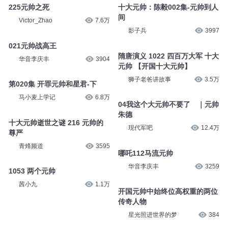
225元帅之死
十大元帅：陈毅002集-元帅到人
间
Victor_Zhao
7.6万
影子兵
3997
021元帅战高王
隋唐演义 1022 四百万大军 十大
华音李庆丰
3904
元帅 【开国十大元帅】
狮子老爸讲故事
3.5万
第020集 开罪元帅和星君-下
马小麦上学记
6.8万
04我这个大元帅不要了 ｜元帅
朱德
十大元帅逝世之谜 216 元帅的
现代军吧
12.4万
尊严
青烽频道
3595
哪吒112马流元帅
华音李庆丰
3259
1053 两个元帅
茜小九
1.1万
开国元帅中始终位高权重的两位
传奇人物
星光照进世界的梦
384