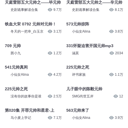
天庭雷部五大元帅之——毕元帅
天庭雷部五大元帅之——辛元帅
史剧诡事解读合集
9.7万
史剧诡事解读合集
8.1万
铁血大宋 0792 元帅对元帅！
573元帅掠阵
冬天的一把串_白玉京
3.1万
小仙女Alina
3.8万
709 元帅
331怀疑迫害开国元帅mp3
茜小九
1.2万
涵莫
2034
541元帅真闲
225元帅之死
小仙女Alina
4.2万
评书家族
1.1万
225元帅之死
儿子眼中的陈毅元帅
没有你的故事你是谁
2.5万
SMG尚世五岸
12
第020集 开罪元帅和星君-上
563元帅来了
马小麦上学记
7.1万
小仙女Alina
3.9万