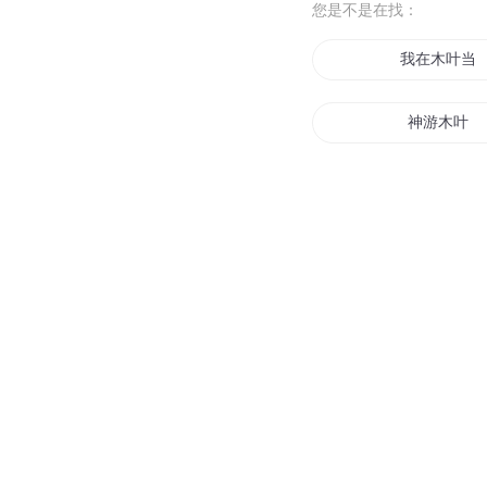
您是不是在找：
我在木叶当
神游木叶
木叶影传
火影之木叶
木叶里的一
木叶龙皇
火影之木叶