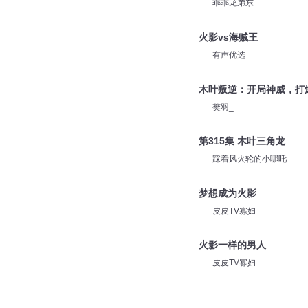
乖乖龙弟东
火影vs海贼王
有声优选
木叶叛逆：开局神威，打爆忍
樊羽_
第315集 木叶三角龙
踩着风火轮的小哪吒
梦想成为火影
皮皮TV寡妇
火影一样的男人
皮皮TV寡妇