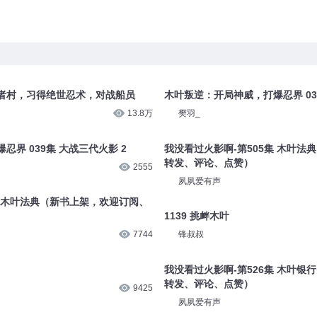
者村，习得绝世忍术，对战船员
木叶叛逆：开局神威，打爆忍界 03
13.8万
樊羽_
界 039集 大战三代火影 2
我没看过火影啊-第505集 木叶法
转发、评论、点赞）
2555
夙夙爱有声
集 木叶法典（新书上架，欢迎订阅、
1139 挑衅木叶
7744
锋叔叔
我没看过火影啊-第526集 木叶银
转发、评论、点赞）
9425
夙夙爱有声