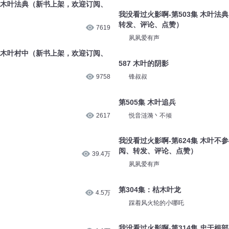
集 木叶法典（新书上架，欢迎订阅、
我没看过火影啊-第503集 木叶法
转发、评论、点赞）
7619
夙夙爱有声
集 木叶村中（新书上架，欢迎订阅、
587 木叶的阴影
9758
锋叔叔
第505集 木叶追兵
2617
悦音涟漪丶不倾
我没看过火影啊-第624集 木叶不
阅、转发、评论、点赞）
39.4万
夙夙爱有声
第304集：枯木叶龙
4.5万
踩着风火轮的小哪吒
我没看过火影啊-第314集 忠于根