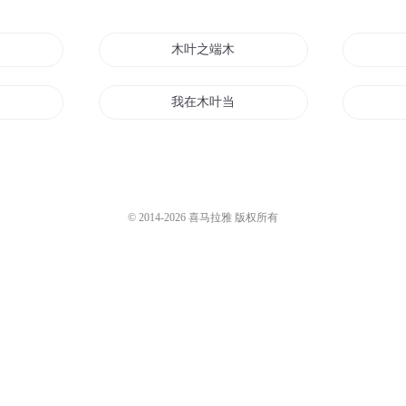
主神
木叶之端木白云
我在木叶当火神
木叶之千夜传说
之火
木叶的战斗大师
© 2014-
2026
喜马拉雅 版权所有
道光
木叶至尊系统
火影之人在木叶
传奇