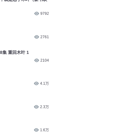
9792
2761
集 重回木叶 1
2104
4.1万
2.3万
1.6万