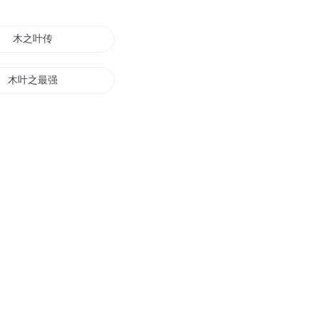
木之叶传
木叶之最强女帝
火影之木叶风
木叶之全都要系统
火影之木叶代影
木叶之日向传说
木叶之最强帝皇