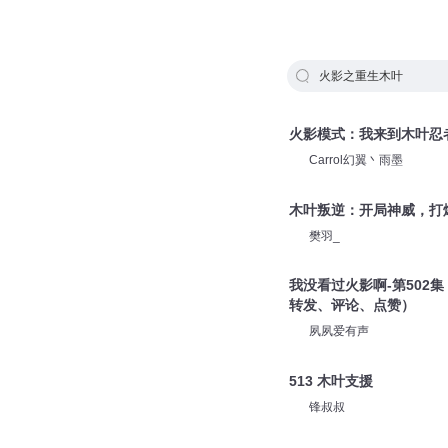
火影之重生木叶
火影模式：我来到木叶忍
Carrol幻翼丶雨墨
木叶叛逆：开局神威，打爆忍
樊羽_
我没看过火影啊-第502
转发、评论、点赞）
夙夙爱有声
513 木叶支援
锋叔叔