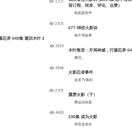
1.1万
迎订阅、转发、评论、点赞）
夙夙爱有声
2.6万
677-神技火影诀
猫不理故事
界 049集 重回木叶 2
2023
木叶叛逆：开局神威，打爆忍界 048
樊羽_
2558
火影忍者事件
皮皮TV寡妇
2.5万
霹雳火影（下）
腾远动画屋
4420
230集 成为火影
乖乖龙弟东