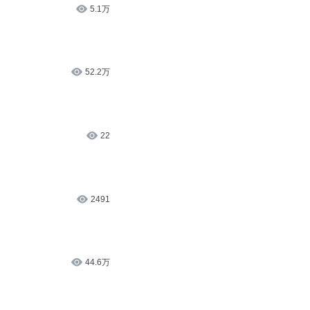
22
2491
44.6万
2.7万
2.3万
异界治疗师