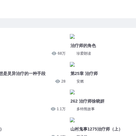
治疗师的角色
68万
珍爱朗读
冥想是灵异治疗的一种手段
第25章 治疗师
28
安燃
262 治疗师徐晓妍
1.1万
多特熊故事
下）
山村鬼事1275治疗师（上）
2.4万
苏子燚
中）
饮证的三种治疗方法