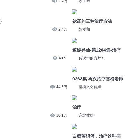
2.4万
陈孝和
道诡异仙-第1204集-治疗
4373
传说中的方片K
0263集 再次治疗雪梅老师
44.5万
情栀文化传媒
治疗
20.1万
东北数媒
白糖蒸鸡蛋，治疗这种病
4408
竹含樱
道诡异仙 第143集 治疗
1.2万
头陀渊讲故事
39 接纳是一种治疗力量