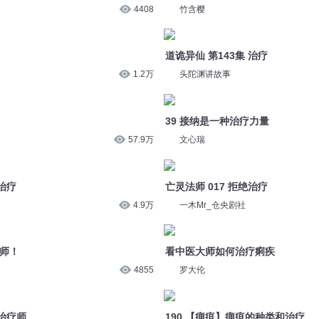
57.9万
文心瑞
治疗
亡灵法师 017 拒绝治疗
4.9万
一木Mr_仓央剧社
疗师！
看中医大师如何治疗痢疾
4855
罗大伦
治疗师
190.【痈疽】痈疽的种类和治疗
3万
张其成
治疗
1563-治疗
12.3万
剧舞吧瓦塔
重生专治各种不服