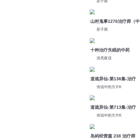
苏子燚
十种治疗失眠的中药
洪亮夜话
道诡异仙-第136集-治疗
传说中的方片K
道诡异仙-第713集-治疗
传说中的方片K
岛屿经营篇 238 治疗师
多特熊故事
1754治疗
是二卷
道诡异仙 第124集 治疗