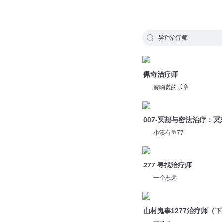
异种治疗师
佩奇治疗师
奏响岚的乐章
007-冥想与密法治疗：
小溪有鱼77
277 寻找治疗师
一个志远
山村鬼事1277治疗师（
苏子燚
山村鬼事1276治疗师（