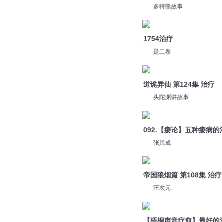
头陀渊讲故事
092.【痿论】五种痿病的
张其成
帝国狼烟篇 第108集 治
汪次元
【梧桐声音疗愈】最好的
大毉精誠
道诡异仙-第1060集-接受
传说中的方片K
您是不是在找：
灵魂治疗师