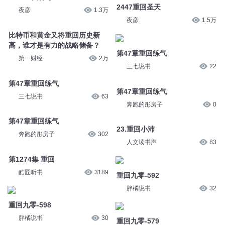
红星新闻
172
A股估值重回历史低位，港股多
次上演绝境逢生|2022-03-16
106-重回颜府
Wind万得
1.2万
果杆的修习途径
30
2569重回青穹
2447重回圣天
夜彦
1.3万
夜彦
1.5万
比特币和黄金又将重回历史新
高，谁才是有力的战略储备？
第47章重回练气
第一财经
2万
三七说书
22
第47章重回练气
第47章重回练气
三七说书
63
奔跑的彤房子
0
第47章重回练气
23.重回小沛