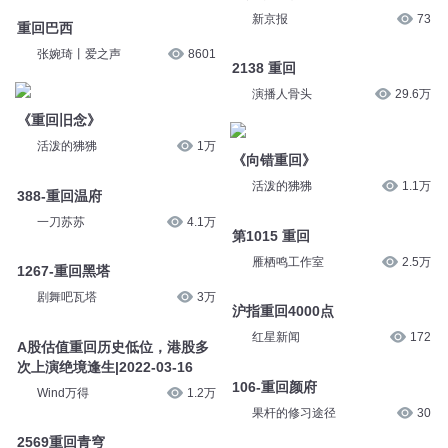
重回2020
春分时节，拥有500年历史的祭
有声的筱胖
2903
日典仪表演重回日坛圜坛
新京报
73
重回巴西
张婉琦丨爱之声
8601
2138 重回
演播人骨头
29.6万
《重回旧念》
活泼的狒狒
1万
《向错重回》
活泼的狒狒
1.1万
388-重回温府
一刀苏苏
4.1万
第1015 重回
雁栖鸣工作室
2.5万
1267-重回黑塔
剧舞吧瓦塔
3万
沪指重回4000点