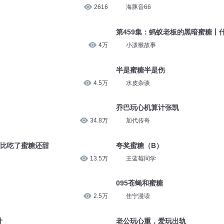
2616
海豚音66
第459集：蚂蚁老板的黑暗蜜糖丨
4万
小泼猴故事
半是蜜糖半是伤
4.5万
水皮杂谈
乔巴玩心机算计张凯
34.8万
加代传奇
 比吃了蜜糖还甜
夸奖蜜糖（B）
13.5万
王蓝莓同学
095苍蝇和蜜糖
2.5万
佳宁漫读
计
老公玩心重，爱玩出轨