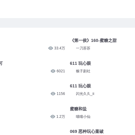
《第一侯》160-蜜糖之甜
33.4万
一刀苏苏
可
611 玩心眼
6021
猴子剧社
611 玩心眼
1156
闪光久久_ii
蜜糖和盐
1.2万
喵喵小仙
069 恶种玩心案破