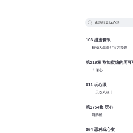
蜜糖甜妻玩心动
103.甜蜜糖果
植物大战僵尸官方频道
第219章 甜如蜜糖的周可
if_倾心
611 玩心眼
一天吃八顿丨
第1754集 玩心
妍酥橙
064 恶种玩心案