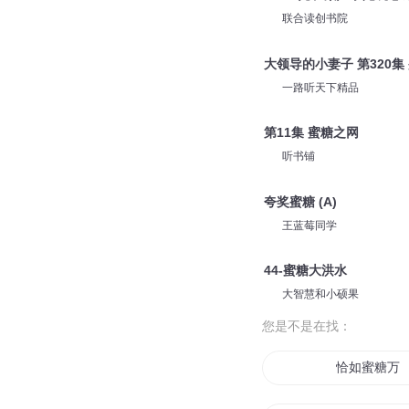
联合读创书院
大领导的小妻子 第320集
一路听天下精品
第11集 蜜糖之网
听书铺
夸奖蜜糖 (A)
王蓝莓同学
44-蜜糖大洪水
大智慧和小硕果
您是不是在找：
恰如蜜糖万