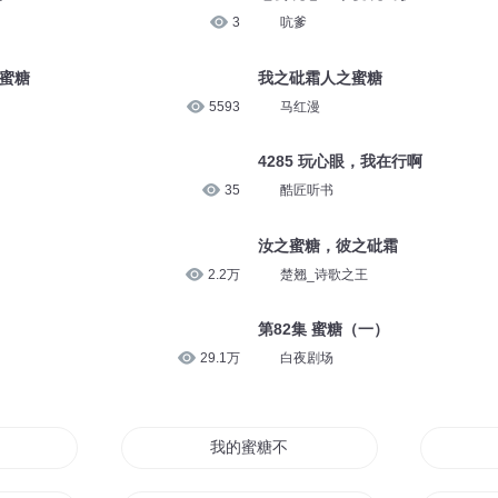
3
吭爹
 蜜糖
我之砒霜人之蜜糖
5593
马红漫
4285 玩心眼，我在行啊
35
酷匠听书
汝之蜜糖，彼之砒霜
2.2万
楚翘_诗歌之王
第82集 蜜糖（一）
29.1万
白夜剧场
分甜
我的蜜糖不要那么甜