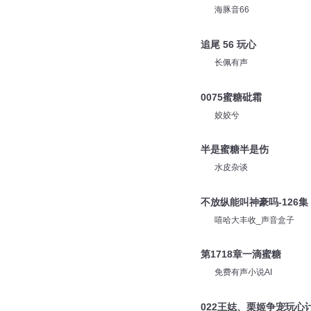
海豚音66
追尾 56 玩心
长佩有声
0075蜜糖砒霜
姣姣兮
半是蜜糖半是伤
水皮杂谈
不放纵能叫神豪吗-126集
嘻哈大丰收_声音盒子
第1718章一滴蜜糖
免费有声小说AI
022王娡、栗姬争宠玩心