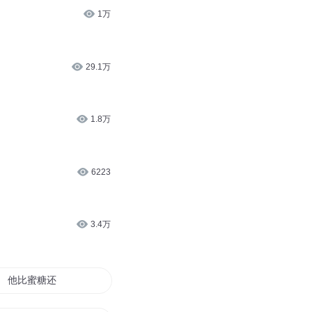
1万
29.1万
1.8万
6223
3.4万
他比蜜糖还甜