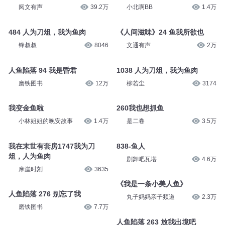
阅文有声
39.2万
小北啊BB
1.4万
484 人为刀俎，我为鱼肉
《人间滋味》24 鱼我所欲也
锋叔叔
8046
文通有声
2万
人鱼陷落 94 我是昏君
1038 人为刀俎，我为鱼肉
磨铁图书
12万
柳若尘
3174
我变金鱼啦
260我也想抓鱼
小林姐姐的晚安故事
1.4万
是二卷
3.5万
我在末世有套房1747我为刀
838-鱼人
俎，人为鱼肉
剧舞吧瓦塔
4.6万
摩崖时刻
3635
《我是一条小美人鱼》
人鱼陷落 276 别忘了我
丸子妈妈亲子频道
2.3万
磨铁图书
7.7万
人鱼陷落 263 放我出境吧