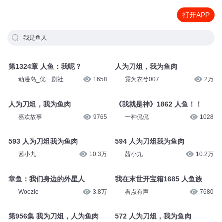
打开APP
我是鱼人
第1324章 人鱼：我呢？
人为刀俎，我为鱼肉
动漫岛_优一剧社
1658
霓为衣兮007
2万
人为刀俎，我为鱼肉
《我就是神》1862 人鱼！！
嘉欢故事
9765
一种侃侃
1028
593 人为刀俎我为鱼肉
594 人为刀俎我为鱼肉
茜小九
10.3万
茜小九
10.2万
章鱼：我们身边的外星人
我在末世开宝箱1685 人鱼族
Woozie
3.8万
看点有声
7680
第956集 我为刀俎，人为鱼肉
572 人为刀俎，我为鱼肉