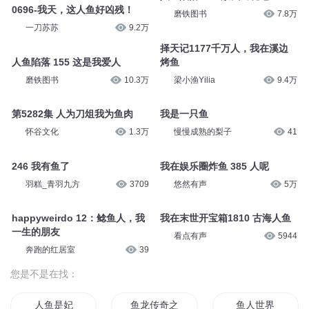
0696-我天，这人鱼好凶残！
磨铁图书
7.8万
一刀苏苏
9.2万
择天记1177千万人，我在溪边
人鱼陷落 155 这是我爱人
烤鱼
磨铁图书
10.3万
梁小渔Yilia
9.4万
第5282集 人为刀俎我为鱼肉
我是一只鱼
怀谷文化
1.3万
慢慢成熟的梨子
41
246 我有鱼了
我在娱乐圈炸鱼 385 人呢
羽糕_青羽九方
3709
悠然有声
5万
happyweirdo 12：鲶鱼人，我
我在末世开宝箱1810 古海人鱼
一生的朋友
看点有声
5944
奔跑的红居室
39
您是不是在找：
人鱼是妃
鱼龙传奇之风云起
鱼人世界