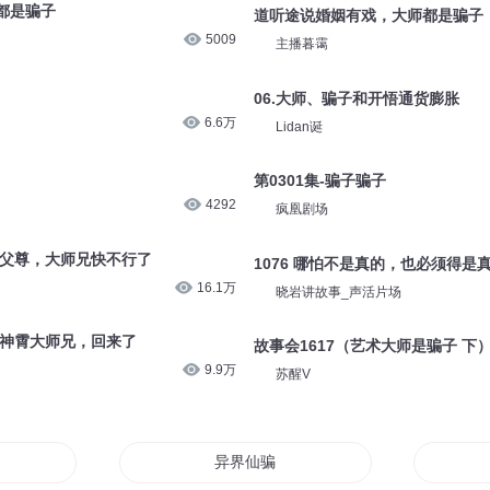
都是骗子
道听途说婚姻有戏，大师都是骗子
5009
主播暮霭
06.大师、骗子和开悟通货膨胀
6.6万
Lidan诞
第0301集-骗子骗子
4292
疯凰剧场
6 父尊，大师兄快不行了
1076 哪怕不是真的，也必须得是
16.1万
晓岩讲故事_声活片场
0 神霄大师兄，回来了
故事会1617（艺术大师是骗子 下
9.9万
苏醒V
异界仙骗