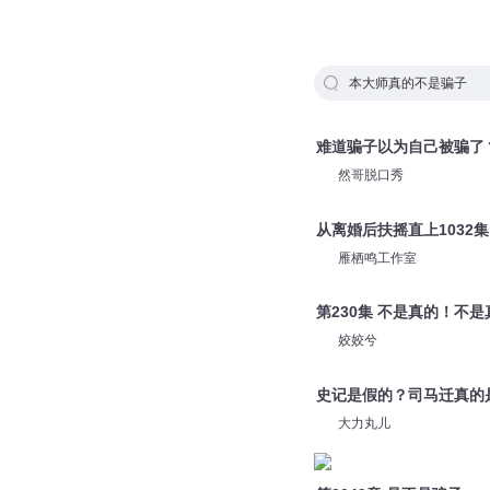
本大师真的不是骗子
难道骗子以为自己被骗了
然哥脱口秀
从离婚后扶摇直上1032
雁栖鸣工作室
第230集 不是真的！不是
姣姣兮
史记是假的？司马迁真的
大力丸儿