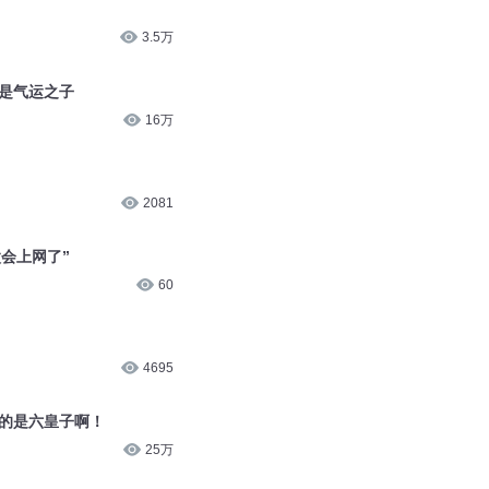
3.5万
不是气运之子
16万
2081
会上网了”
60
4695
真的是六皇子啊！
25万