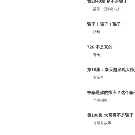
第2049章 是不是骗子
辞酒_江湖说书人
骗子！骗子！骗子！
詩展
726 不是真的
青兔_
第18集：秦天越发现大师
零清音
被骗是你的报应？这个骗
华商韬略
第108集 大哥哥不是骗子
奇喵君故事