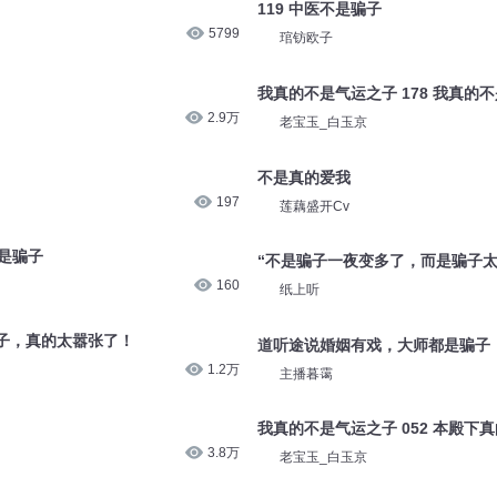
119 中医不是骗子
5799
琯钫欧子
我真的不是气运之子 178 我真的
2.9万
老宝玉_白玉京
不是真的爱我
197
莲藕盛开Cv
是骗子
“不是骗子一夜变多了，而是骗子太
160
纸上听
子，真的太嚣张了！
道听途说婚姻有戏，大师都是骗子
1.2万
主播暮霭
我真的不是气运之子 052 本殿下
3.8万
老宝玉_白玉京