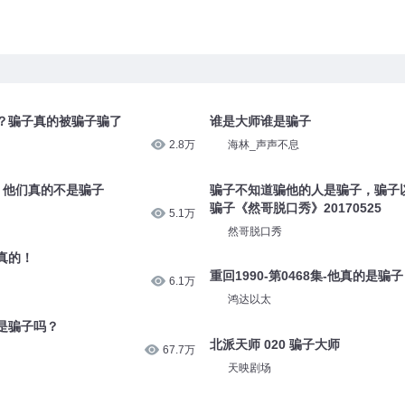
？骗子真的被骗子骗了
谁是大师谁是骗子
2.8万
海林_声声不息
集 他们真的不是骗子
骗子不知道骗他的人是骗子，骗子
骗子《然哥脱口秀》20170525
5.1万
然哥脱口秀
真的！
重回1990-第0468集-他真的是骗子
6.1万
鸿达以太
是骗子吗？
北派天师 020 骗子大师
67.7万
天映剧场