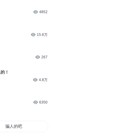
4852
15.6万
267
真的！
4.8万
）
6350
骗人的吧