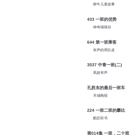
咿牛儿童故事
433 一班的优势
神奇喵喵谷
644 第一班乘客
有声的周扒皮
3537 中青一班(二)
凤娱有声
孔胜东的最后一班车
羊城晚报
224 一班二班的攀比
酷匠听书
第014集 一班，二十班