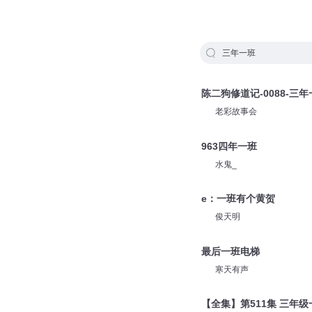
三年一班
陈二狗修道记-0088-三年
老彩故事会
963四年一班
水鬼_
e：一班有个黄贺
俊天明
最后一班电梯
寒天有声
【全集】第511集 三年