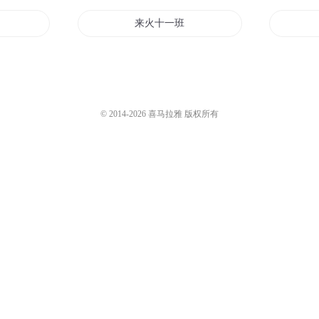
来火十一班
同班的你
一中十二班
© 2014-
2026
喜马拉雅 版权所有
人
十一班的同学
初中班长日记
统