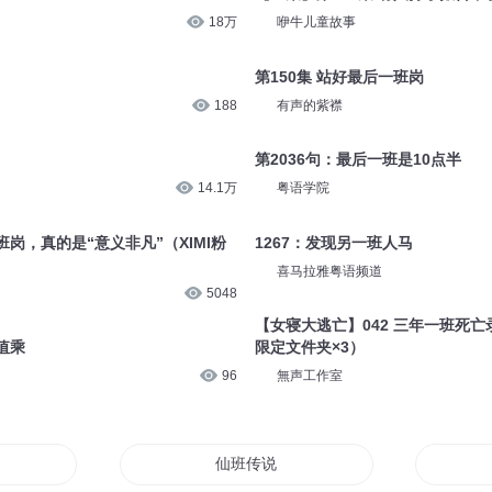
18万
咿牛儿童故事
第150集 站好最后一班岗
188
有声的紫襟
第2036句：最后一班是10点半
14.1万
粤语学院
岗，真的是“意义非凡”（XIMI粉
1267：发现另一班人马
喜马拉雅粤语频道
5048
【女寝大逃亡】042 三年一班死亡
值乘
限定文件夹×3）
96
無声工作室
一个男生
仙班传说