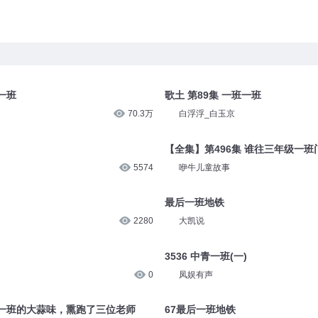
一班
歌土 第89集 一班一班
70.3万
白浮浮_白玉京
【全集】第496集 谁往三年级一
5574
咿牛儿童故事
最后一班地铁
2280
大凯说
3536 中青一班(一)
0
凤娱有声
级一班的大蒜味，熏跑了三位老师
67最后一班地铁