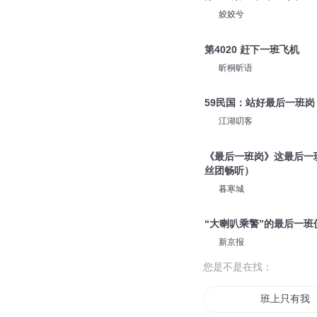
姣姣兮
第4020 赶下一班飞机
昕桐昕语
59民国：站好最后一班岗
江湖叨客
《最后一班岗》这最后一班
丝团畅听）
暮寒城
“大喇叭乘警”的最后一班
新京报
您是不是在找：
班上只有我