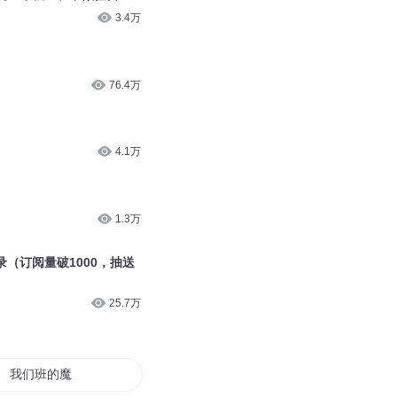
3.4万
76.4万
4.1万
1.3万
录（订阅量破1000，抽送
25.7万
我们班的魔法世界