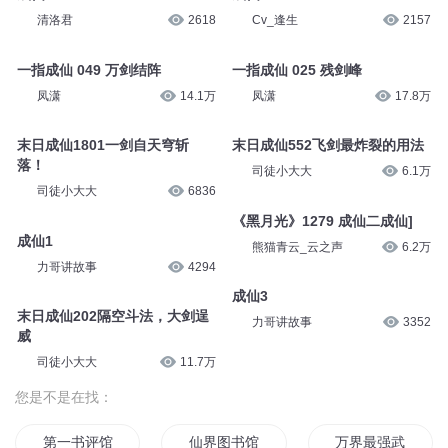
清洛君
2618
Cv_逢生
2157
一指成仙 049 万剑结阵
一指成仙 025 残剑峰
凤潇
14.1万
凤潇
17.8万
末日成仙1801一剑自天穹斩
末日成仙552飞剑最炸裂的用法
落！
司徒小大大
6.1万
司徒小大大
6836
《黑月光》1279 成仙二成仙]
成仙1
熊猫青云_云之声
6.2万
力哥讲故事
4294
成仙3
末日成仙202隔空斗法，大剑逞
力哥讲故事
3352
威
司徒小大大
11.7万
您是不是在找：
第一书评馆
仙界图书馆
万界最强武馆