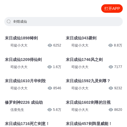
打开APP
剑馆成仙
末日成仙1898铸剑
末日成仙343菱剑
司徒小大大
6252
司徒小大大
8.8万
末日成仙1209得仙剑
末日成仙1746风之剑
司徒小大大
1.6万
司徒小大大
7177
末日成仙1610月华剑毁
末日成仙1592九灵剑尊？
司徒小大大
8546
司徒小大大
9232
修罗剑神2226 成仙劫
末日成仙1602剑尊的注视
伍壹先生
5.6万
司徒小大大
8620
末日成仙1716死亡剑意！
末日成仙457剑阵显威能！