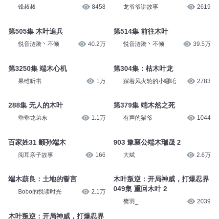
锋叔叔
8458
龙爷爷讲故事
2619
第505集 木叶追兵
第514集 前往木叶
悦音涟漪丶不倾
40.2万
悦音涟漪丶不倾
39.5万
第3250集 端木心机
第304集：枯木叶龙
果维听书
1万
踩着风火轮的小哪吒
2783
288集 无人的木叶
第379集 端木然之死
乖乖龙弟东
1.1万
有声的猫爷
1044
百家姓31 颛孙端木
903 豫襄公端木瑞晟 2
阅耳亲子故事
166
大斌
2.6万
端木蕻良：土地的誓言
木叶叛逆：开局神威，打爆忍界
049集 重回木叶 2
Bobo的悦读时光
2.1万
樊羽_
2039
木叶叛逆：开局神威，打爆忍界