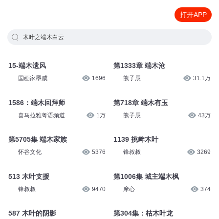
打开APP
木叶之端木白云
15-端木遗风
第1333章 端木沧
国画家墨威
1696
熊子辰
31.1万
1586：端木回拜师
第718章 端木有玉
喜马拉雅粤语频道
1万
熊子辰
43万
第5705集 端木家族
1139 挑衅木叶
怀谷文化
5376
锋叔叔
3269
513 木叶支援
第1006集 城主端木枫
锋叔叔
9470
摩心
374
587 木叶的阴影
第304集：枯木叶龙