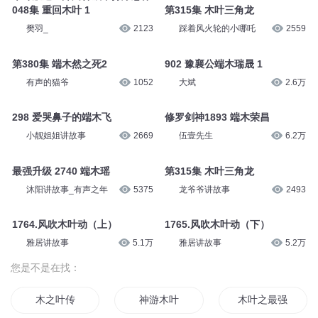
048集 重回木叶 1
第315集 木叶三角龙
樊羽_
2123
踩着风火轮的小哪吒
2559
第380集 端木然之死2
902 豫襄公端木瑞晟 1
有声的猫爷
1052
大斌
2.6万
298 爱哭鼻子的端木飞
修罗剑神1893 端木荣昌
小靓姐姐讲故事
2669
伍壹先生
6.2万
最强升级 2740 端木瑶
第315集 木叶三角龙
沐阳讲故事_有声之年
5375
龙爷爷讲故事
2493
1764.风吹木叶动（上）
1765.风吹木叶动（下）
雅居讲故事
5.1万
雅居讲故事
5.2万
您是不是在找：
木之叶传
神游木叶
木叶之最强女帝