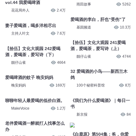
vol.44 我爱喝啤酒
雨田故事
5262
花花局外人
2.4万
爱喝酒的李白，肝也“受伤”了
妻子爱喝酒，喝多洋相尽出
基因频道
10.3万
主持人叶文
7.6万
【拾伍】文化大观园 241爱喝
【拾伍】文化大观园 242爱喝
酒，爱喝茶，爱写诗（上）
酒，爱喝茶，爱写诗（下）
靓仔山雀
4744
靓仔山雀
4664
32 爱喝酒的小鸟——新西兰木
爱喝啤酒的蚊子 晚安妈妈
鸽
晚安妈妈
169万
100个秘密科普馆
8万
聊聊年轻人最爱喝的低价白酒。
《我们为什么爱喝酒》｜每日一
书
MakeVoice
1.2万
新京报
84
老伴爱喝酒一醉就打人找事怎么
办
《白鹿原》第504集：爸，你爱