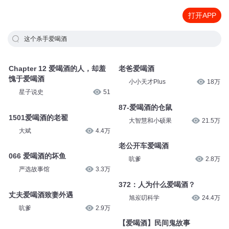
打开APP
这个杀手爱喝酒
Chapter 12 爱喝酒的人，却羞
老爸爱喝酒
愧于爱喝酒
小小天才Plus
18万
星子说史
51
87-爱喝酒的仓鼠
1501爱喝酒的老翟
大智慧和小硕果
21.5万
大斌
4.4万
老公开车爱喝酒
066 爱喝酒的坏鱼
吭爹
2.8万
严选故事馆
3.3万
372：人为什么爱喝酒？
丈夫爱喝酒致妻外遇
旭岽叨科学
24.4万
吭爹
2.9万
【爱喝酒】民间鬼故事