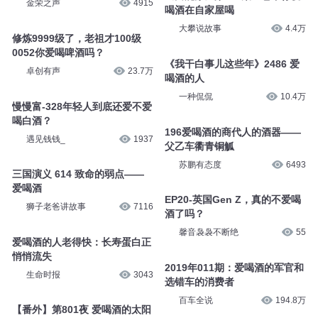
金荣之声
4915
喝酒在自家屋喝
大攀说故事
4.4万
修炼9999级了，老祖才100级
0052你爱喝啤酒吗？
《我干白事儿这些年》2486 爱
卓创有声
23.7万
喝酒的人
一种侃侃
10.4万
慢慢富-328年轻人到底还爱不爱
喝白酒？
196爱喝酒的商代人的酒器——
遇见钱钱_
1937
父乙车衢青铜觚
苏鹏有态度
6493
三国演义 614 致命的弱点——
爱喝酒
EP20-英国Gen Z，真的不爱喝
狮子老爸讲故事
7116
酒了吗？
馨音袅袅不断绝
55
爱喝酒的人老得快：长寿蛋白正
悄悄流失
2019年011期：爱喝酒的军官和
生命时报
3043
选错车的消费者
百车全说
194.8万
【番外】第801夜 爱喝酒的太阳