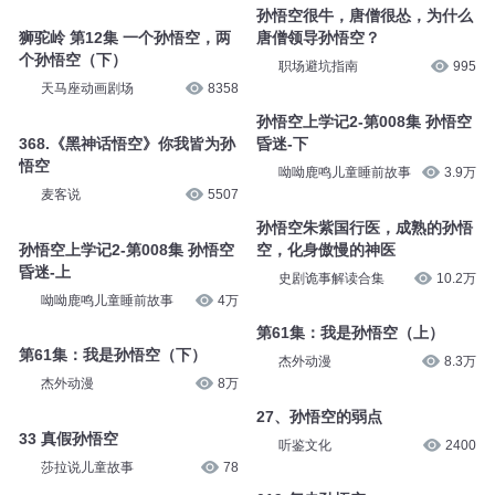
孙悟空很牛，唐僧很怂，为什么
狮驼岭 第12集 一个孙悟空，两
唐僧领导孙悟空？
个孙悟空（下）
职场避坑指南
995
天马座动画剧场
8358
孙悟空上学记2-第008集 孙悟空
368.《黑神话悟空》你我皆为孙
昏迷-下
悟空
呦呦鹿鸣儿童睡前故事
3.9万
麦客说
5507
孙悟空朱紫国行医，成熟的孙悟
孙悟空上学记2-第008集 孙悟空
空，化身傲慢的神医
昏迷-上
史剧诡事解读合集
10.2万
呦呦鹿鸣儿童睡前故事
4万
第61集：我是孙悟空（上）
第61集：我是孙悟空（下）
杰外动漫
8.3万
杰外动漫
8万
27、孙悟空的弱点
33 真假孙悟空
听鉴文化
2400
莎拉说儿童故事
78