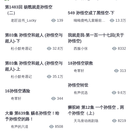
第1483回 杨戬就是孙悟空
（二）
549 孙悟空成了黑悟空-下
老匠说书_Lucky
139
呦呦鹿鸣儿童睡前故
13.3万
事
第03集 孙悟空和超人 (孙悟空与
我就是我-第一百一十七回(关于
超人)-下
孙悟空)
杜小默奇遇记
32.8万
西服小张
8332
第03集 孙悟空和超人 (孙悟空与
18孙悟空获救
超人)-上
奇覃轩
313
杜小默奇遇记
35.1万
孙悟空转世
16孙悟空遇险
有声优选
9.6万
奇覃轩
344
狮驼岭 第12集 一个孙悟空，两
大秦 第639集 赐名孙悟空！给
个孙悟空（上）
予孙悟空的路！
天马座动画剧场
8219
有声的六道
8508