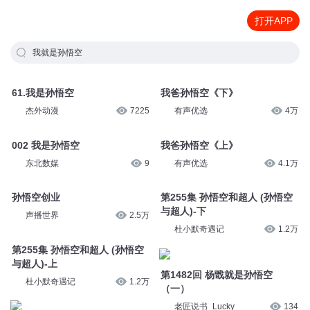
打开APP
我就是孙悟空
61.我是孙悟空
我爸孙悟空《下》
杰外动漫
7225
有声优选
4万
002 我是孙悟空
我爸孙悟空《上》
东北数媒
9
有声优选
4.1万
孙悟空创业
第255集 孙悟空和超人 (孙悟空
与超人)-下
声播世界
2.5万
杜小默奇遇记
1.2万
第255集 孙悟空和超人 (孙悟空
与超人)-上
第1482回 杨戬就是孙悟空
杜小默奇遇记
1.2万
（一）
老匠说书_Lucky
134