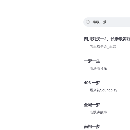
泰歌一梦
四川刘汉一2、长泰歌舞
老王故事会_王岩
一梦一生
雨法雨音乐
406 一梦
爆米花Soundplay
全城一梦
老飘讲故事
南柯一梦