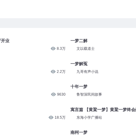
厅开业
一梦二解
8.3万
文以载道士
一梦解冤
2.2万
九哥有声小说
十年一梦
9630
鲁智深民间故事
寓言篇 【黄粱一梦】黄粱一梦终会
18.5万
东海小学广播站
南柯一梦