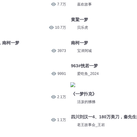
7.7万
嘉欢故事
黄粱一梦
10.7万
贝乐虎
梦，南柯一梦
南柯一梦
3973
宝泽阿城
963#恍若一梦
9991
爱吃鱼_2024
《一梦扑克》
2.1万
活泼的狒狒
四川刘汉一4、180万美刀，秦先
1.1万
老王故事会_王岩