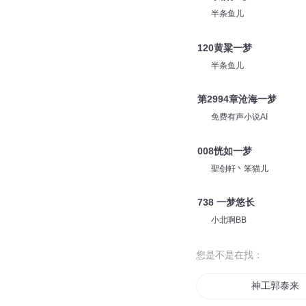
半条鱼儿
120黄粱一梦
半条鱼儿
第2994章沧海一梦
免费有声小说AI
008恍如一梦
聖创軒丶笨猫儿
738 一梦悠长
小北啊BB
您是不是在找：
神工郭泰来