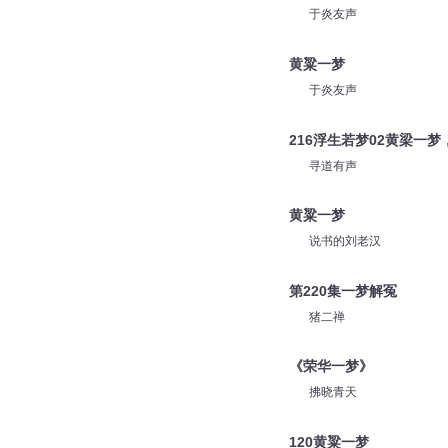
于炎友声
黄粱一梦
于炎友声
216浮生若梦02黄梁一
寻道有声
黄粱一梦
说书的刘老汉
第220集一梦解冤
猪二禅
《荣华一梦》
拂晓青天
120黄粱一梦