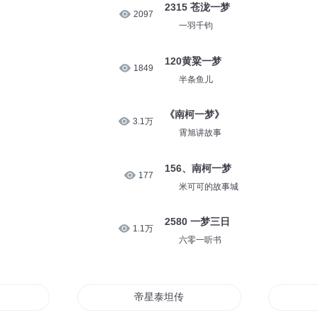
2315 苍泷一梦
2097
一羽千钧
120黄粱一梦
1849
半条鱼儿
《南柯一梦》
3.1万
霄旭讲故事
156、南柯一梦
177
米可可的故事城
2580 一梦三日
1.1万
六零一听书
帝星泰坦传说