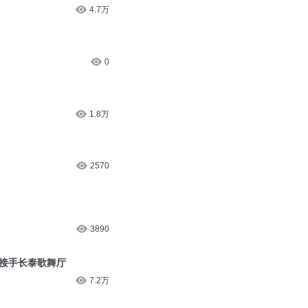
4.7万
0
1.8万
2570
3890
生接手长泰歌舞厅
7.2万