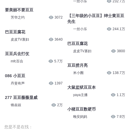
一丝小乐
232.7万
要美丽不要豆豆
【三年级的小豆豆】绅士黄豆豆
芳华之约
3072
先生
一丝小乐
244.1万
巴豆豆腐花
皮皮TV寡妇
3640
巴豆豆腐花
皮皮TV寡妇
3800
豆豆兵去打仗
mfc百合
5.7万
豆豆捞月亮
米小圈
138.7万
086 小豆豆
丹斐有声
1397
大鼠监狱豆豆本
yaya主播
1.1万
277 豆豆薇薇显威
锋叔叔
2万
小猪豆豆数硬币
晚安妈妈
7.9万
您是不是在找：