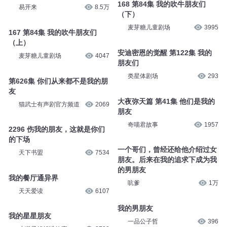
168 第84集 我的吹牛朋友们
易开来
8.5万
（下）
麦芽糖儿童剧场
3995
167 第84集 我的吹牛朋友们
（上）
安迪密恩的觉醒 第122集 我的
麦芽糖儿童剧场
4047
朋友们
类星体剧场
293
第626集 你们从来都不是我的朋
友
大夜弥天篇 第41集 他们是我的
猫武士有声剧官方频道
2069
朋友
奇喵君故事
1957
2296 伤我的朋友，这就是你们
的下场
一个哥们，曾经还给他介绍过女
天下书盟
7534
朋友。后来在我的追求下成为我
的男朋友
我的餐厅通异界
吭爹
1万
天天爱读
6107
我的男朋友
我的星星朋友
一品公子哲
396