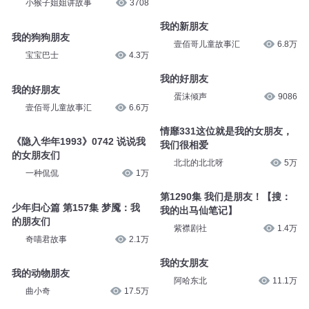
小猴子姐姐讲故事
3708
我的新朋友
我的狗狗朋友
壹佰哥儿童故事汇
6.8万
宝宝巴士
4.3万
我的好朋友
我的好朋友
蛋沫倾声
9086
壹佰哥儿童故事汇
6.6万
情靡331这位就是我的女朋友，
《隐入华年1993》0742 说说我
我们很相爱
的女朋友们
北北的北北呀
5万
一种侃侃
1万
第1290集 我们是朋友！【搜：
少年归心篇 第157集 梦魇：我
我的出马仙笔记】
的朋友们
紫襟剧社
1.4万
奇喵君故事
2.1万
我的女朋友
我的动物朋友
阿哈东北
11.1万
曲小奇
17.5万