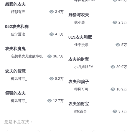
棒棒老师mini
4.3万
愚蠢的农夫
精彩有声
3.4万
野猪与农夫
魏小裴
2.3万
052农夫和狗
佳宁漫读
4.1万
015农夫和鹰
佳宁漫读
5万
农夫和魔鬼
妄想书房儿童故事机
36.7万
农夫的财宝
小月姐姐FM
30.9万
农夫的智慧
椰风可可_
8.2万
农夫和骗子
椰风可可_
10.9万
倔强的农夫
椰风可可_
12.7万
农夫的财宝
mfc百合
3.7万
您是不是在找：