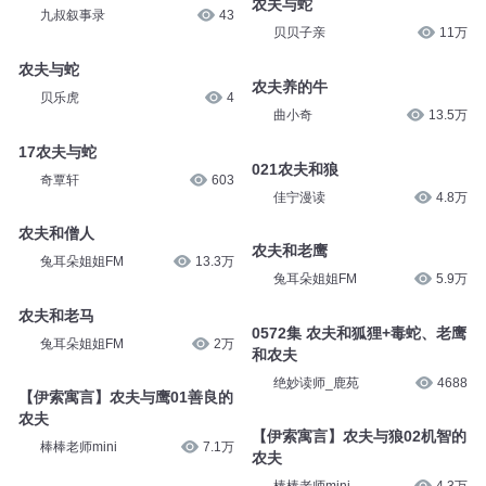
农夫与蛇
九叔叙事录
43
贝贝子亲
11万
农夫与蛇
农夫养的牛
贝乐虎
4
曲小奇
13.5万
17农夫与蛇
021农夫和狼
奇覃轩
603
佳宁漫读
4.8万
农夫和僧人
农夫和老鹰
兔耳朵姐姐FM
13.3万
兔耳朵姐姐FM
5.9万
农夫和老马
0572集 农夫和狐狸+毒蛇、老鹰
兔耳朵姐姐FM
2万
和农夫
绝妙读师_鹿苑
4688
【伊索寓言】农夫与鹰01善良的
农夫
【伊索寓言】农夫与狼02机智的
棒棒老师mini
7.1万
农夫