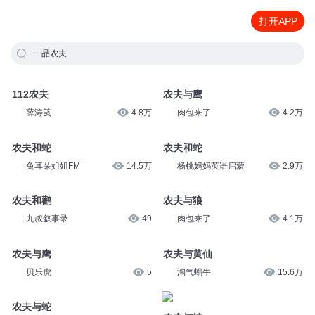
打开APP
一品农夫
112农夫
农夫与鹰
薛涛笺
4.8万
肉包来了
4.2万
农夫和蛇
农夫和蛇
兔耳朵姐姐FM
14.5万
杨桃妈妈英语启蒙
2.9万
农夫和鹳
农夫与狼
九叔叙事录
49
肉包来了
4.1万
农夫与鹰
农夫与黄仙
贝乐虎
5
淘气蜗牛
15.6万
农夫与蛇