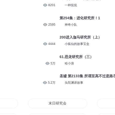
8201
一种侃侃
第254集：进化研究所！1
2595
神奇小队
）
200进入伽马研究所（上）
4444
小狐仙的故事宝盒
61.恐龙研究所（三）
5万
哈小浪
圣墟 第2133集 所谓至高不过是路
5.2万
头陀渊讲故事
末日研究会