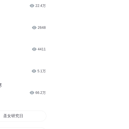
22.4万
2648
4411
5.1万
尽
66.2万
圣女研究日志