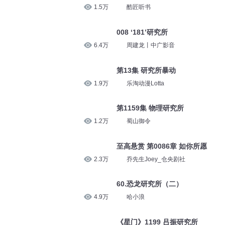
1.5万
酷匠听书
008 ‘181’研究所
6.4万
周建龙丨中广影音
第13集 研究所暴动
1.9万
乐淘动漫Lotta
第1159集 物理研究所
1.2万
蜀山御令
至高悬赏 第0086章 如你所愿
2.3万
乔先生Joey_仓央剧社
60.恐龙研究所（二）
4.9万
哈小浪
《星门》1199 吕振研究所