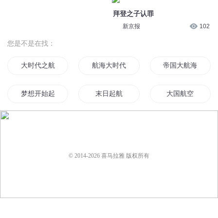
梦想开始起航
末日起航
大国航空
航行时代
大航海王
大航海之最强老师
航海系统
星航北斗
大海航时代
© 2014-
2026
喜马拉雅 版权所有
重生航天梦
大航海之万古龙皇
向主国归航
穿越从中东起航
航空之王
最强修真航少
末世航海家
重生之我是航海王