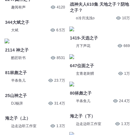
1419-天选之子
大斌
6.5万
月下声花
669
2114 神之子
647位面之子
酷匠听书
8531
玄青老刺猬
1万
81林彪之子
80林彪之子
半条鱼儿
23.7万
半条鱼儿
24.4万
25山神之子
海之子（下）
DJ杨湃
31.4万
边走边听工作室
1.3万
海之子（上）
拜登之子认罪
边走边听工作室
1.3万
新京报
102
您是不是在找：
大时代之航向星空
航海大时代
帝国大航海