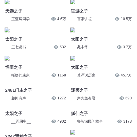
王蓝莓同学
4.6万
百家讲坛
10.5万
太阳之子
太阳之子
三七说书
532
兆丰华
3.7万
悍匪之子
太阳之子
摇摆的康康
1168
莫洋说历史
45.7万
2481门主之子
迷雾之子
趣阅有声
1272
声丸鱼有君
690
太阳之子
狐仙之子
__圆周率__
4902
鲁智深民间故事
3178
2247翼神之子
战神夫人610集 天地之子？阴地
之子？
趣阅有声
4120
o冷月浅浅o
10万
344大斌之子