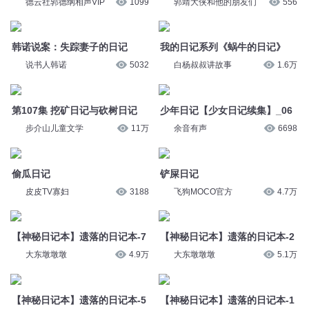
德云社郭德纲相声VIP
1099
郭靖大侠和他的朋友们
556
韩诺说案：失踪妻子的日记
我的日记系列《蜗牛的日记》
说书人韩诺
5032
白杨叔叔讲故事
1.6万
第107集 挖矿日记与砍树日记
少年日记【少女日记续集】_06
步介山儿童文学
11万
余音有声
6698
偷瓜日记
铲屎日记
皮皮TV寡妇
3188
飞狗MOCO官方
4.7万
【神秘日记本】遗落的日记本-7
【神秘日记本】遗落的日记本-2
大东墩墩墩
4.9万
大东墩墩墩
5.1万
【神秘日记本】遗落的日记本-5
【神秘日记本】遗落的日记本-1