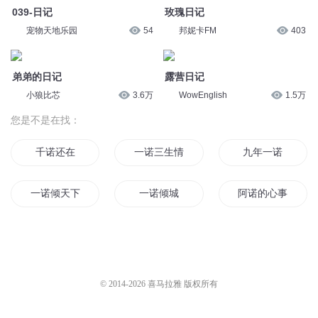
039-日记
玫瑰日记
宠物天地乐园
54
邦妮卡FM
403
弟弟的日记
露营日记
小狼比芯
3.6万
WowEnglish
1.5万
您是不是在找：
千诺还在
一诺三生情
九年一诺
一诺倾天下
一诺倾城
阿诺的心事
我的承诺
重生之千金一诺
末世重生之云诺
凭君一诺
与诺青云
剑锋一诺
© 2014-
2026
喜马拉雅 版权所有
千语一诺
诺森德之王
一诺穿越记