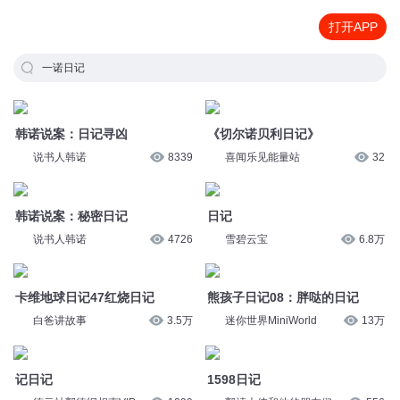
打开APP
一诺日记
韩诺说案：日记寻凶
《切尔诺贝利日记》
说书人韩诺
8339
喜闻乐见能量站
32
韩诺说案：秘密日记
日记
说书人韩诺
4726
雪碧云宝
6.8万
卡维地球日记47红烧日记
熊孩子日记08：胖哒的日记
白爸讲故事
3.5万
迷你世界MiniWorld
13万
记日记
1598日记