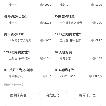
沙老八
1951
沙老八
1956
聂磊VS冯大尧1
尧曰篇▪第1章
沙老八
2113
卡尔博学官方账号
560
尧曰篇▪第3章
1289忠哉尧君素2
卡尔博学官方账号
1017
王封臣_评书名家
6975
1289忠哉尧君素1
07人物篇尧
王封臣_评书名家
6781
好奇学堂
349
01 以天下为公-尧帝
004尧舜禅位
阡陌的小花
17
Victor_Zhao
88.7万
您是不是在找：
面朝季尧春暖花开
尧战狂穹
掘冢千户之尧朝仙