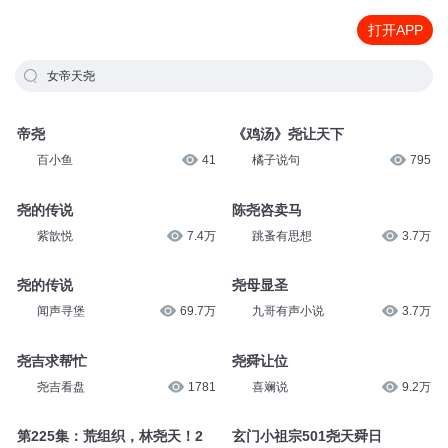
打开APP
女帝天尧
帝尧
《鸡汤》尧让天下
百小鱼
41
橘子说句
795
尧的传说
陈尧咨卖马
紫歆悦
7.4万
跳蚤有思想
3.7万
尧的传说
尧母显圣
闻声寻堡
69.7万
九哥有声小说
3.7万
尧吉求帮忙
尧舜让位
尧吉看盘
1781
喜斓说
9.2万
第225集：荒组织，林尧天！2
玄门小祖宗501尧天舜日