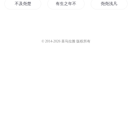
不及尧楚
有生之年不相遇喻色墨靖尧
尧尧浅凡
尧神世界
燕洛璃寒旭尧
有生之年不相遇墨
晓尧客栈
漾向左尧向右
问心之王出尧山
© 2014-
2026
喜马拉雅 版权所有
北海的岛之尧帝学院
年羹尧演义
帝尧本纪
穿书之临渊尧始有清欢
初代尧神医
尧破狂穹
唐尧的故事
书尧若一