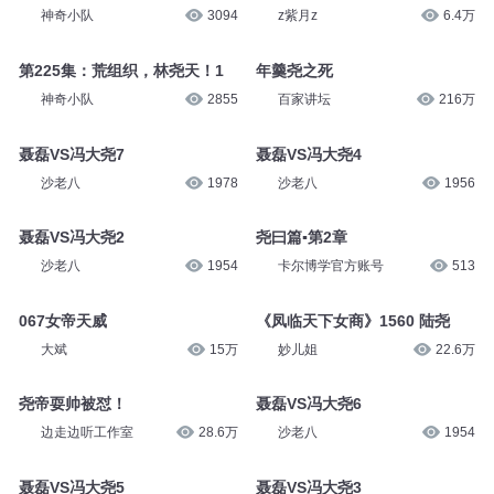
神奇小队
3094
z紫月z
6.4万
第225集：荒组织，林尧天！1
年羹尧之死
神奇小队
2855
百家讲坛
216万
聂磊VS冯大尧7
聂磊VS冯大尧4
沙老八
1978
沙老八
1956
聂磊VS冯大尧2
尧曰篇▪第2章
沙老八
1954
卡尔博学官方账号
513
067女帝天威
《凤临天下女商》1560 陆尧
大斌
15万
妙儿姐
22.6万
尧帝耍帅被怼！
聂磊VS冯大尧6
边走边听工作室
28.6万
沙老八
1954
聂磊VS冯大尧5
聂磊VS冯大尧3