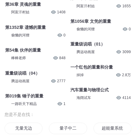
第36章 灵魂的重量
阿富汗村姑
1655
阿富汗村姑
1408
第1056章 文凭的重量
第1352章 遗憾的重量
偷懒的河狸
0
偷懒的河狸
0
重量级说唱（01）
第54集 伙伴的重量
腾远动画屋
3099
棒棒老师
848
一个红包的重量和分量
重量级说唱（04）
掉掉
2.8万
腾远动画屋
2777
汽车重量与物理公式
第019集 锤子的重量
海阔试车
4114
一路听天下精品
1
您是不是在找：
无量无边
量子中二
超能量系统