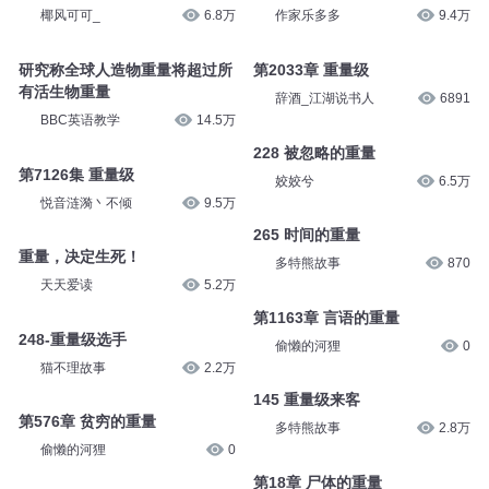
椰风可可_
6.8万
作家乐多多
9.4万
研究称全球人造物重量将超过所
第2033章 重量级
有活生物重量
辞酒_江湖说书人
6891
BBC英语教学
14.5万
228 被忽略的重量
第7126集 重量级
姣姣兮
6.5万
悦音涟漪丶不倾
9.5万
265 时间的重量
重量，决定生死！
多特熊故事
870
天天爱读
5.2万
第1163章 言语的重量
248-重量级选手
偷懒的河狸
0
猫不理故事
2.2万
145 重量级来客
第576章 贫穷的重量
多特熊故事
2.8万
偷懒的河狸
0
第18章 尸体的重量