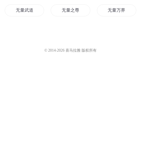
无量武道
无量之尊
无量万界
无量无仙
量子道尊
无生无量
无量剑道
无量圣尊
无量你个大天尊
© 2014-
2026
喜马拉雅 版权所有
无量之主
穿越到了异界无量天仙
量子修仙
量子大师
血海量天
能量文明
量子战神
无量金仙