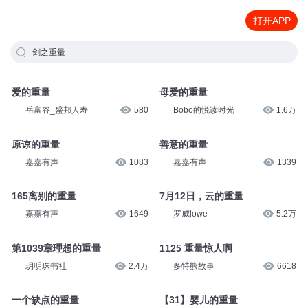
打开APP
剑之重量
爱的重量
母爱的重量
岳富谷_盛邦人寿
580
Bobo的悦读时光
1.6万
原谅的重量
善意的重量
嘉嘉有声
1083
嘉嘉有声
1339
165离别的重量
7月12日，云的重量
嘉嘉有声
1649
罗威lowe
5.2万
第1039章理想的重量
1125 重量惊人啊
玥明珠书社
2.4万
多特熊故事
6618
一个缺点的重量
【31】婴儿的重量