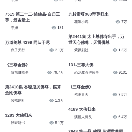
7515 第二十二-述佛品-自归三
九转帝尊963帝尊归来
尊，最吉最上
花溪小说
7万
亭姗
131
第2441集 太上尊佛寺出手，万
万道剑尊 4399 同归于尽
世天心佛尊，天雷佛尊
疯子天行
2.1万
紫襟剧社
1.3万
《三尊金佛》
131-三尊大佛
霄旭讲故事
79.7万
恐龙叔叔讲故事
9131
第2416集 吞噬鬼哭佛尊，谋算
《三尊金佛》
金刚佛尊
拂晓青天
7.5万
紫襟剧社
1.3万
4189 大佛归来
3283 大佛归来
演播人骨头
6.4万
酷匠听书
5.1万
2648 第一品-佛国-皆谓世尊同