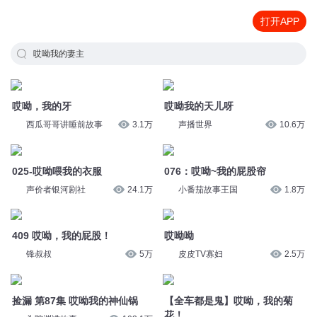
打开APP
哎呦我的妻主
哎呦，我的牙
哎呦我的天儿呀
西瓜哥哥讲睡前故事
3.1万
声播世界
10.6万
025-哎呦喂我的衣服
076：哎呦~我的屁股帘
声价者银河剧社
24.1万
小番茄故事王国
1.8万
409 哎呦，我的屁股！
哎呦呦
锋叔叔
5万
皮皮TV寡妇
2.5万
捡漏 第87集 哎呦我的神仙锅
【全车都是鬼】哎呦，我的菊
花！