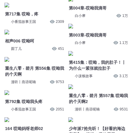
第004章-哎呦我滴哥
第717集 哎呦，疼
白小摩
1万
小番茄故事王国
2309
第003章-哎呦我滴哥
相声006 哎呦呵
白小摩
1.1万
圆丁儿
451
第415集：哎呦，我的肚子！丨
重生八零 - 碧月 第556集 哎呦我
为什么一紧张就拉肚子
的个天啊
小泼猴故事
3.1万
漫听丨燕语呢喃
9753
重生八零 - 碧月 第557集 哎呦我
第792集 哎呦我头疼
的个天啊2
小番茄故事王国
2051
漫听丨燕语呢喃
9531
164 哎呦妈呀老师02
少年派7抢先听！【好看的海边