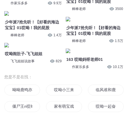
宝宝】01哎呦！我的屁股
作家乐多多
9.9万
棒棒老师
3500
少年派7抢先听！【好看的海边
宝宝】01哎呦！我的屁股
少年派7抢先听！【好看的海边
宝宝】01哎呦！我的屁股
棒棒老师
1.4万
棒棒老师
1.5万
哎呦闹肚子-飞飞姐姐
163 哎呦妈呀老师01
飞飞姐姐说故事
829
作家乐多多
10.1万
您是不是在找：
呦呦鹿鸣亦若初
哎呦小三来了
临风谁和鹿呦呦
僵尸王n哎呦不错哦
家有萌宝戏精妈咪超甜呦
哎呦一起奋斗吧
我的妹妹呦四糸乃
柒夕呦柒夕
梁少深宠超甜呦