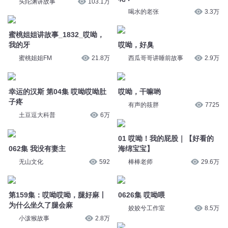
头陀渊讲故事
103.1万
喝水的老张
3.3万
蜜桃姐姐讲故事_1832_哎呦，
我的牙
哎呦，好臭
蜜桃姐姐FM
21.8万
西瓜哥哥讲睡前故事
2.9万
幸运的汉斯 第04集 哎呦哎呦肚
哎呦，干嘛哟
子疼
有声的筱胖
7725
土豆逗大科普
6万
01 哎呦！我的屁股｜【好看的
062集 我没有妻主
海绵宝宝】
无山文化
592
棒棒老师
29.6万
第159集：哎呦哎呦，腿好麻丨
0626集 哎呦喂
为什么坐久了腿会麻
姣姣兮工作室
8.5万
小泼猴故事
2.8万