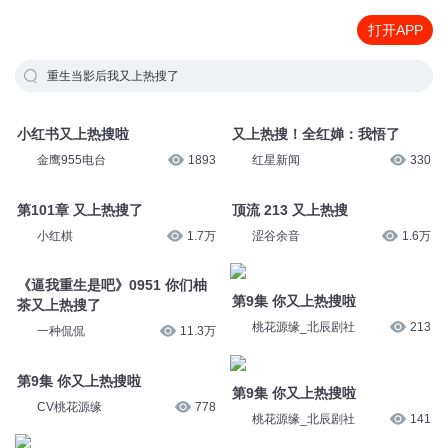
打开APP
重生当影后我又上热搜了
小红书又上热搜啦
又上热搜！全红婵：我悟了
金鹰955电台
1893
红星新闻
330
第101章 又上热搜了
顶流 213 又上热搜
小红棋
1.7万
涩谷余音
1.6万
《逼我重生是吧》0951 你们柚
第9集 你又上热搜啦
茶又上热搜了
桃花源缘_北辰剧社
213
一种侃侃
11.3万
第9集 你又上热搜啦
第9集 你又上热搜啦
CV桃花源缘
778
桃花源缘_北辰剧社
141