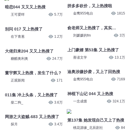
拼多多砍价，又上热搜啦
暗恋044 又又又上热搜
金鹰955电台
1815
王可爱咩
5.7万
俞老师又上热搜了，其实…
别问 017 又上热搜了
刘媛媛的fm
3万
在下青葱
1.2万
上门豪婿 第53集 又上热搜了
大佬归来204 又又上热搜了
善读文学
13.1万
糖醋奥利奥
24.7万
迪奥涉嫌抄袭，又上了回热搜
董宇辉又上热搜，发生了什么？
金鹰955电台
7169
正观新闻
171
神棍下山记 044 又上热搜
011集 冲上头条，又上热搜了
一念成馍
324.1万
柴二狗_
3.6万
网游之大盗贼-683 又上热搜了
第137集 她发现自己又上了热搜
探月
3.4万
桃花源缘_北辰剧社
84