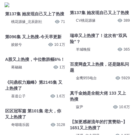
第137集 她发现自己又上了热搜
第137集 她发现自己又上了热搜
CV桃花源缘
389
桃花源缘_北辰剧社
71
瑞幸又上热搜了！这次有“双风
第096集 又上热搜-今天早更新
险”？
姣姣兮
10.1万
羊城晚报
365
A股又上热搜，中位数跌幅6%！
百度网盘又上热搜，还是隐私问
蒋融融
1万
题
金鹰955电台
5929
《问鼎权力巅峰》第2145集 又
上热搜了
真千金她是全能大佬 133 又上
喜道公子
1.6万
热搜
寐尹
10.6万
区区冠军篇 第101集 老大，你
又上热搜了
【加更感谢流年的打赏赞助~】
奇喵喵乐园
3128
1651又上热搜了