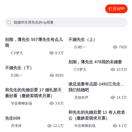
打开APP
隐婚99天席先生的vip萌妻
别闹，薄先生 557薄先生有点儿
不婚先生（上）
萌
DJ程一
7920
CV梦凡
9.3万
别闹，薄先生 478我的未婚妻
不婚先生（下）
CV梦凡
10.5万
DJ程一
8093
凌总追妻有点甜-1492江先生，
和先生的先婚后爱 17 婚礼那天
我们结婚吧
最好看（撒娇卖萌求月票）
灵猫有声
14.3万
华音卿卿剧场
3.6万
和先生的先婚后爱 11 有人抢老
先生099
公（撒娇卖萌求月票）
乔津津
12.1万
华音卿卿剧场
4.1万