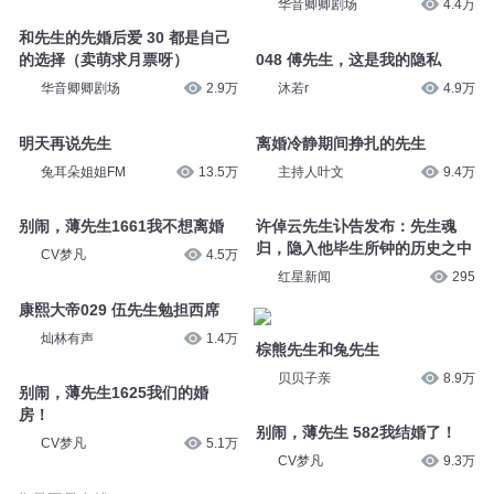
华音卿卿剧场
4.4万
和先生的先婚后爱 30 都是自己
的选择（卖萌求月票呀）
048 傅先生，这是我的隐私
华音卿卿剧场
2.9万
沐若r
4.9万
明天再说先生
离婚冷静期间挣扎的先生
兔耳朵姐姐FM
13.5万
主持人叶文
9.4万
别闹，薄先生1661我不想离婚
许倬云先生讣告发布：先生魂
归，隐入他毕生所钟的历史之中
CV梦凡
4.5万
红星新闻
295
康熙大帝029 伍先生勉担西席
灿林有声
1.4万
棕熊先生和兔先生
贝贝子亲
8.9万
别闹，薄先生1625我们的婚
房！
别闹，薄先生 582我结婚了！
CV梦凡
5.1万
CV梦凡
9.3万