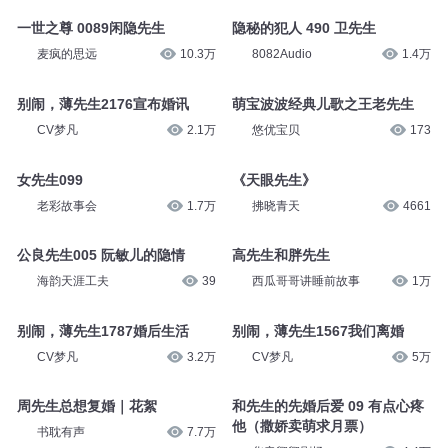
一世之尊 0089闲隐先生
隐秘的犯人 490 卫先生
麦疯的思远
10.3万
8082Audio
1.4万
别闹，薄先生2176宣布婚讯
萌宝波波经典儿歌之王老先生
CV梦凡
2.1万
悠优宝贝
173
女先生099
《天眼先生》
老彩故事会
1.7万
拂晓青天
4661
公良先生005 阮敏儿的隐情
高先生和胖先生
海韵天涯工夫
39
西瓜哥哥讲睡前故事
1万
别闹，薄先生1787婚后生活
别闹，薄先生1567我们离婚
CV梦凡
3.2万
CV梦凡
5万
周先生总想复婚｜花絮
和先生的先婚后爱 09 有点心疼
他（撒娇卖萌求月票）
书耽有声
7.7万