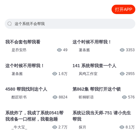
打开APP
这个系统不会帮我
我不会套包帮我看
这个时候不用帮我！
是乔安昂
49
薯条酱
3353
这个时候不用帮我！
141 系统帮我查一个人
薯条酱
1.6万
凤鸣工作室
2955
4580 帮我找到这个人
第862集 帮我打开这个锁
酷匠听书
8824
昕桐昕语
576
系统炸了，我成了系统0541帮
系统让我当天师-751 请小先生
我准备一口棺材，我着急睡
帮我
_牛大宝_
2.7万
探月
8.1万