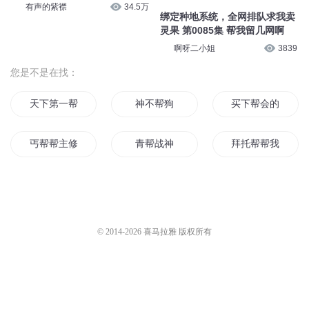
有声的紫襟
34.5万
绑定种地系统，全网排队求我卖
灵果 第0085集 帮我留几网啊
啊呀二小姐
3839
您是不是在找：
天下第一帮
神不帮狗
买下帮会的新帮主
丐帮帮主修真记
青帮战神
拜托帮帮我
金主帮帮忙
异世丐帮帮主
妖怪大人帮帮忙
帮我想个书名
风行天下之黑帮
帮主她不是人
© 2014-
2026
喜马拉雅 版权所有
黑帮小老大
剑灵大人帮帮忙
帮主也修仙
汉帮天下
天龙后传之丐帮帮主
我在帮会的日子