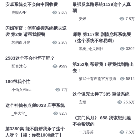
安卓系统会不会向中国收费
最强反套路系统1139这个人真
弱
虎嗅APP
3.6万
安燃
7.8万
闪婚军官：俏军嫂握系统携夫逆
袭 第2集 请帮我报警
师尊-第117章 剧情崩坏系统哭
（这个系统不容易啊）
芯的白月光
2.9万
黑桃_仓央剧社
3302
2583这个不会也怀了吧？
第352集 帮帮我！帮我找到路出
配音沐心
9599
去！
猫武士有声剧官方频道
5814
160帮我个忙
小仙女Alina
7万
这个诅咒太棒了385 重做系统
安燃
25.6万
这个神仙有点彪0033 庙宇系统
_牛大宝_
82万
《京门风月》 658 我该想到她
不会帮我的
第3380集 能不能帮我杀了这个
一刀苏苏
7.5万
人呀？【搜：你都1000级了】