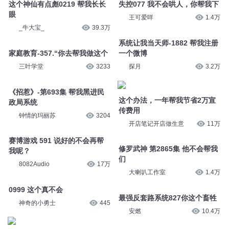
这个神仙有点彪0219 帮我长长
失控077 我不会哄人，你帮我下
眼
王可爱咩
1.4万
_牛大宝_
39.3万
系统让我当天师-1882 帮我注册
家庭教育-357.“你去帮我做这个
一个微博
三叶学堂
3233
探月
3.2万
《招惹》-第693集 帮我黑进民
这个办法，一年帮我节省2万宣
政局系统
传费用
钟情的玛丽苏
3204
开店笔记开店做生意
11万
赛博游戏 591 说好的不会再帮
修罗武神 第2865集 他不会帮我
我呢？
们
8082Audio
17万
大喇叭工作室
1.4万
0999 这个真不会
最强反套路系统827你这个畜牲
神奇的小勇士
445
安燃
10.4万