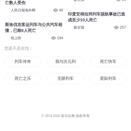
亡数人受伤
人民日报海外网
40
印度安得拉邦列车脱轨事故已造
成至少10人死亡
斯洛伐克客运列车与公共汽车相
新京报
257
撞，已致6人死亡
纸上听
194
您是不是在找：
列车传奇
我与次元列车与不同的世界
死亡快车
死亡之乐
无限列车
星际列车
无限之死亡列车
等候你的那列车
那天我坐上了回到
混世列车
幽灵列车
地下城列车
© 2014-
2026
喜马拉雅 版权所有
开往地狱的列车
轨道列车长
浮云列车