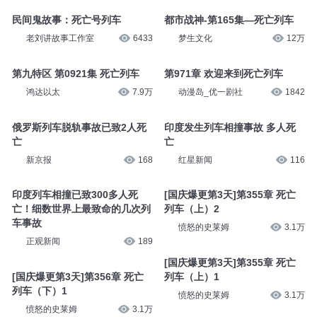
民间鬼故事：死亡号列车
都市战神-第165集—死亡列车
老刘讲故事工作室
6433
梦生文化
12万
第九特区 第0921集 死亡列车
第971章 欢迎来到死亡列车
鸿达以太
7.9万
动漫岛_优一剧社
1842
俄罗斯列车脱轨事故已致2人死
印度发生列车相撞事故 多人死
亡
亡
新京报
168
红星新闻
116
印度列车相撞已致300多人死
[国庆爆更第3天]第355章 死亡
亡！细数世界上最致命的几次列
列车（上）2
车事故
愤怒的史莱姆
3.1万
正观新闻
189
[国庆爆更第3天]第355章 死亡
[国庆爆更第3天]第356章 死亡
列车（上）1
列车（下）1
愤怒的史莱姆
3.1万
愤怒的史莱姆
3.1万