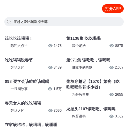
打开APP
穿越之吃吃喝喝撩夫郎
该吃吃该喝喝！
第1138集 吃吃喝喝
陈翔六点半
1478
源个老浩
8875
吃吃喝喝说春节
第971集 该吃吃，该喝喝
芳华之约
3489
讲故事的周默
2.6万
098-要学会该吃吃该喝喝
炮灰穿越记【1570】婚房（吃
吃喝喝能花多少钱）
一只圆故事
1.5万
九哥故事集
2655
春天女人的吃吃喝喝
龙抬头2107该吃吃、该喝喝
芳华之约
3090
狗蛋说书
3.6万
在家该吃吃，该喝喝，该睡睡