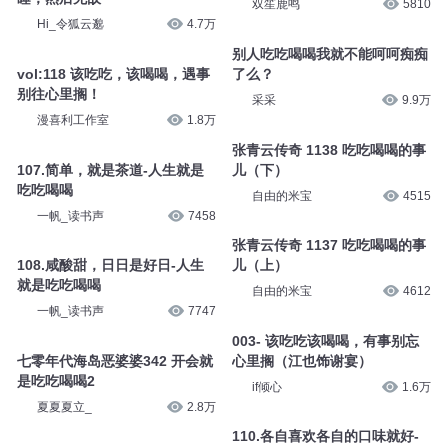
双笙鹿鸣
5810
Hi_令狐云邈
4.7万
别人吃吃喝喝我就不能呵呵痴痴
vol:118 该吃吃，该喝喝，遇事
了么？
别往心里搁！
采采
9.9万
漫喜利工作室
1.8万
张青云传奇 1138 吃吃喝喝的事
107.简单，就是茶道-人生就是
儿（下）
吃吃喝喝
自由的米宝
4515
一帆_读书声
7458
张青云传奇 1137 吃吃喝喝的事
108.咸酸甜，日日是好日-人生
儿（上）
就是吃吃喝喝
自由的米宝
4612
一帆_读书声
7747
003- 该吃吃该喝喝，有事别忘
七零年代海岛恶婆婆342 开会就
心里搁（江也饰谢宴）
是吃吃喝喝2
if倾心
1.6万
夏夏夏立_
2.8万
110.各自喜欢各自的口味就好-