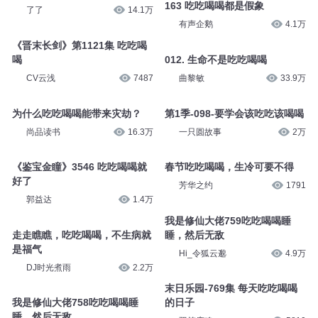
163 吃吃喝喝都是假象
了了
14.1万
有声企鹅
4.1万
《晋末长剑》第1121集 吃吃喝
喝
012. 生命不是吃吃喝喝
CV云浅
7487
曲黎敏
33.9万
为什么吃吃喝喝能带来灾劫？
第1季-098-要学会该吃吃该喝喝
尚品读书
16.3万
一只圆故事
2万
《鉴宝金瞳》3546 吃吃喝喝就
春节吃吃喝喝，生冷可要不得
好了
芳华之约
1791
郭益达
1.4万
我是修仙大佬759吃吃喝喝睡
走走瞧瞧，吃吃喝喝，不生病就
睡，然后无敌
是福气
Hi_令狐云邈
4.9万
DJ时光煮雨
2.2万
末日乐园-769集 每天吃吃喝喝
我是修仙大佬758吃吃喝喝睡
的日子
睡，然后无敌