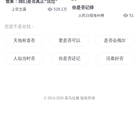
雪莱：我们是否真正“活过”
你是否记得
上官文露
529.1万
人民日报海外网
51
您是不是在找：
天地有道否
爱是否可以重来
是否会偶尔想起那
人似当时否
你是否还记得我
活着好否
苍天是否有仙
否定之否定
是否无悔
公子用挂否
青旗老否
昨天的我你是否还
© 2014-
2026
喜马拉雅 版权所有
重新来过是否还爱你
锦夜来否
道亦道否
爱你是否
末日里与你相恋是否太晚
十年后你是否记得