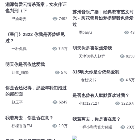
湘潭曾爱云情杀冤案，女友作证
也判刑（下
苏州音乐广播｜经典都市艺文时
光 - 风花雪月如梦提醒我也曾爱
巴渝老姜
7492
过
季baiyu
43
《星门》2822 你我是否曾经见
过？
明天你是否依然爱我
一种侃侃
7.5万
天津说书人赵群
9258
明天你是否依然爱我
315明天你是否依然爱我
豇浆_喵繁
576
_老杜说书_
4.6万
你是否还记得，那些年我们泡过
的那些面
是否也曾有人默默喜欢过我？
赵玉平
6249
小默127127
322.6万
我若离去，你是否在意？
我若离去，你是否在意？
柠檬香香FM
2.9万
一禅小和尚官方频道
20万