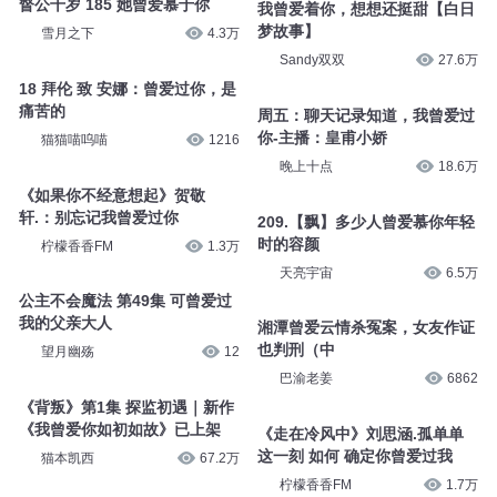
督公千岁 185 她曾爱慕于你
我曾爱着你，想想还挺甜【白日
梦故事】
雪月之下
4.3万
Sandy双双
27.6万
18 拜伦 致 安娜：曾爱过你，是
痛苦的
周五：聊天记录知道，我曾爱过
你-主播：皇甫小娇
猫猫喵呜喵
1216
晚上十点
18.6万
《如果你不经意想起》贺敬
轩.：别忘记我曾爱过你
209.【飘】多少人曾爱慕你年轻
时的容颜
柠檬香香FM
1.3万
天亮宇宙
6.5万
公主不会魔法 第49集 可曾爱过
我的父亲大人
湘潭曾爱云情杀冤案，女友作证
也判刑（中
望月幽殇
12
巴渝老姜
6862
《背叛》第1集 探监初遇｜新作
《我曾爱你如初如故》已上架
《走在冷风中》刘思涵.孤单单
这一刻 如何 确定你曾爱过我
猫本凯西
67.2万
柠檬香香FM
1.7万