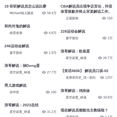
19 听听解说员怎么说比赛
CBA解说员出现争议言论，抖音
体育致歉并终止宋某解说工作。
Michael钱儿频道
58.4万
正观新闻
150
和尚对鬼的解说
228运动会解说
核雲老酒
6.8万
森宇股份
2万
246运动会解说
浪哥解说：欧皇蛋
森宇股份
1.9万
星空寂寞_林溪
26.7万
浪哥解说：抽Dong蛋
【笑话4606】 解说员口误-02
星空寂寞_林溪
27.7万
老唐讲历史_优一剧社
1257
秀儿游戏解说
浪哥解说：鸡块妹
孙华贵
100
星空寂寞_林溪
33.8万
浪哥解说：2023总结
现在解说员都能当主教练啦？
星空寂寞_林溪
31.2万