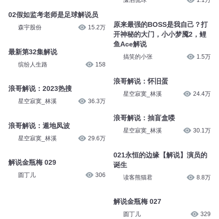
潇洒侃球
1.1万
02假如监考老师是足球解说员
原来最强的BOSS是我自己？打
森宇股份
15.2万
开神秘的大门，小小梦魇2，鲤
鱼Ace解说
最新第32集解说
搞笑的小张
1.5万
缤纷人生路
158
浪哥解说：怀旧蛋
浪哥解说：2023热搜
星空寂寞_林溪
24.4万
星空寂寞_林溪
36.3万
浪哥解说：抽盲盒喽
浪哥解说：遁地凤波
星空寂寞_林溪
30.1万
星空寂寞_林溪
29.6万
021永恒的边缘【解说】演员的
解说金瓶梅 029
诞生
圆丁儿
306
读客熊猫君
8.8万
解说金瓶梅 027
圆丁儿
329