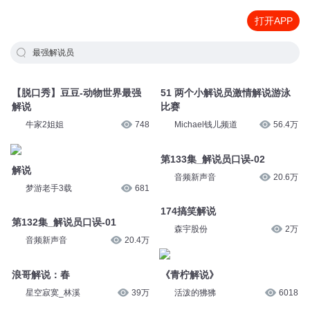
打开APP
最强解说员
【脱口秀】豆豆-动物世界最强
51 两个小解说员激情解说游泳
解说
比赛
牛家2姐姐
748
Michael钱儿频道
56.4万
第133集_解说员口误-02
解说
音频新声音
20.6万
梦游老手3载
681
174搞笑解说
第132集_解说员口误-01
森宇股份
2万
音频新声音
20.4万
浪哥解说：春
《青柠解说》
星空寂寞_林溪
39万
活泼的狒狒
6018