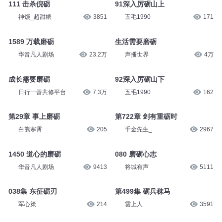
主播云衫
5.4万
大头梨文化
31
111 击杀倪砺
91深入厉砺山上
神烦_超甜糖
3851
五毛1990
171
1589 万载磨砺
生活需要磨砺
华音凡人剧场
23.2万
声播世界
4万
成长需要磨砺
92深入厉砺山下
日行一善共修平台
7.3万
五毛1990
162
第29章 事上磨砺
第722章 剑有重砺时
白熊寒霄
205
千金先生_
2967