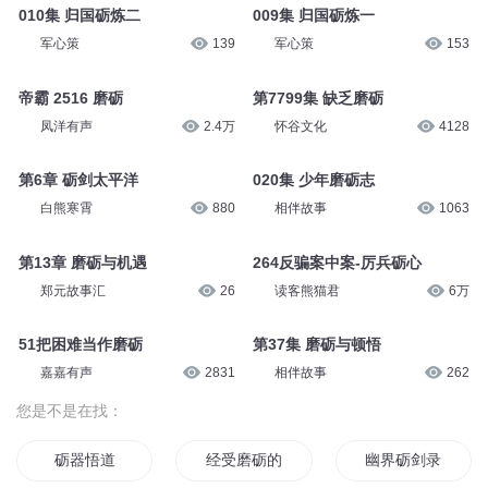
1450 道心的磨砺
080 磨砺心志
华音凡人剧场
9413
将城有声
5111
038集 东征砺刃
第499集 砺兵秣马
军心策
214
雲上人
3591
010集 归国砺炼二
009集 归国砺炼一
军心策
139
军心策
153
帝霸 2516 磨砺
第7799集 缺乏磨砺
凤洋有声
2.4万
怀谷文化
4128
第6章 砺剑太平洋
020集 少年磨砺志
白熊寒霄
880
相伴故事
1063