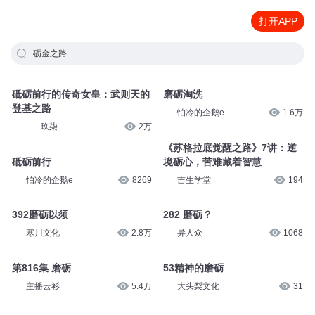
打开APP
砺金之路
砥砺前行的传奇女皇：武则天的
磨砺淘洗
登基之路
怕冷的企鹅e
1.6万
___玖柒___
2万
《苏格拉底觉醒之路》7讲：逆
砥砺前行
境砺心，苦难藏着智慧
怕冷的企鹅e
8269
吉生学堂
194
392磨砺以须
282 磨砺？
寒川文化
2.8万
异人众
1068
第816集 磨砺
53精神的磨砺