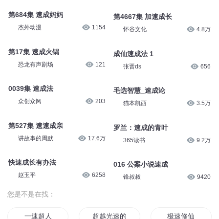
第684集 速成妈妈
第4667集 加速成长
杰外动漫
1154
怀谷文化
4.8万
第17集 速成火锅
成仙速成法 1
恐龙有声剧场
121
张晋ds
656
0039集 速成法
毛选智慧_速成论
众创众阅
203
猫本凯西
3.5万
第527集 速速成亲
罗兰：速成的青叶
讲故事的周默
17.6万
365读书
9.2万
快速成长有办法
016 公案小说速成
赵玉平
6258
锋叔叔
9420
您是不是在找：
一速超人
超越光速的男人
极速修仙