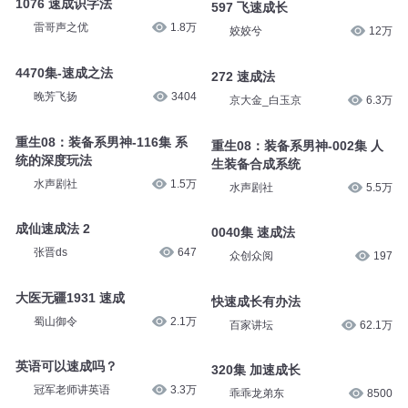
1076 速成识字法
597 飞速成长
雷哥声之优
1.8万
姣姣兮
12万
4470集-速成之法
272 速成法
晚芳飞扬
3404
京大金_白玉京
6.3万
重生08：装备系男神-116集 系
重生08：装备系男神-002集 人
统的深度玩法
生装备合成系统
水声剧社
1.5万
水声剧社
5.5万
成仙速成法 2
0040集 速成法
张晋ds
647
众创众阅
197
大医无疆1931 速成
快速成长有办法
蜀山御令
2.1万
百家讲坛
62.1万
英语可以速成吗？
320集 加速成长
冠军老师讲英语
3.3万
乖乖龙弟东
8500