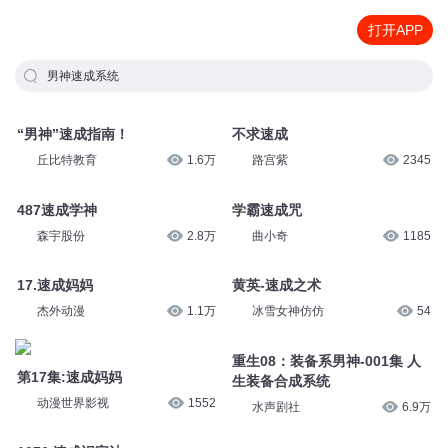
打开APP
男神速成系统
“男神”速成指南！
不求速成
丘比特教育
1.6万
路宫紫
2345
487速成学神
学霸速成咒
森宇股份
2.8万
曲小奇
1185
17.速成妈妈
黄英-速成之术
杰外动漫
1.1万
冰雪女神仿仿
54
重生08：装备系男神-001集 人
第17集:速成妈妈
生装备合成系统
动漫世界影视
1552
水声剧社
6.9万