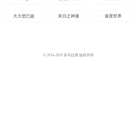
大大您已超速
末日之神速大师
速度世界
超越光速来爱你
神速修仙
天下至速
神仙速成学院
速度与时间
时速空间
© 2014-
2026
喜马拉雅 版权所有
空速星痕后传
仙君驾到皇子速速闪开
光速传说
极速无间道
光速的世界
超能速递员
武神速成系统
极速道统