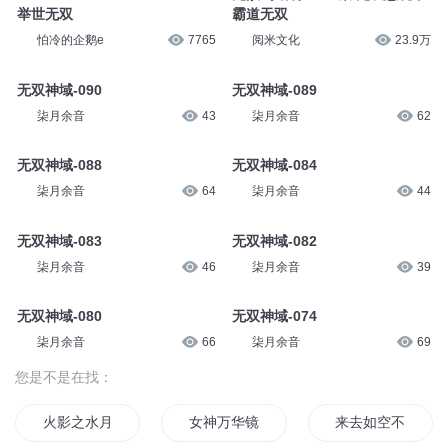
举世无双
霸道无双
怕冷的企鹅e
7765
阅米文化
23.9万
无双神域-090
无双神域-089
柒月余音
43
柒月余音
62
无双神域-088
无双神域-084
柒月余音
64
柒月余音
44
无双神域-083
无双神域-082
柒月余音
46
柒月余音
39
无双神域-080
无双神域-074
柒月余音
66
柒月余音
69
您是不是在找：
火影之水月镜花
女神万华镜
来去如空不过镜中