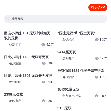
打开APP
镜灵无双
团宠小师妹 104 无双剑尊姬无
“国士无双”和“国土无双”
双的灵骨！
灰鸽叔叔
1.3万
桃源笙笙
5.2万
2414聂无双
团宠小师妹 1492 无双开无双
趣阅有声
1972
桃源笙笙
6907
神霄仙宗1529 仙灵圣宗宁无双
团宠小师妹 1605 无双开无双挂
老猫演播
1.7万
桃源笙笙
5931
第4301章无双
2398无双城
免费有声小说AI
2.8万
趣阅有声
2361
915 无双