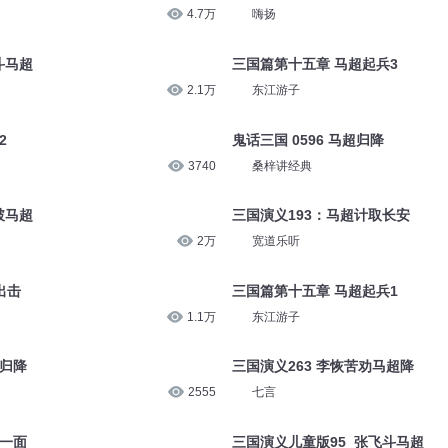
3.6万
嗨扬
奔袭
神话版三国1026几近巅峰的马超
4.7万
嗨扬
斗马超
三国篇第十五章 马超起兵3
2.1万
东江游子
2
鬼话三国 0596 马超归降
3740
桑梓讲经典
破马超
三国演义193：马超计取长安
2万
宽道乐听
出击
三国篇第十五章 马超起兵1