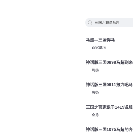
三国之我是马超
马超—三国悍马
百家讲坛
神话版三国0898马超到来
嗨扬
神话版三国0911努力吧
嗨扬
三国之曹家逆子1415说