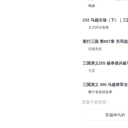
伍壹先生
三国之熙皇 第701集 马
摩心
神话版三国0900马超的
嗨扬
232 马超出场（下）｜三
北大怀沙老师
策行三国 第897章 关羽
伍壹先生
三国演义255 杨阜借兵