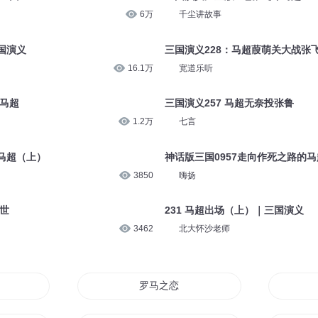
1.1万
东江游子
超归降
三国演义263 李恢苦劝马超降
2555
七言
另一面
三国演义儿童版95_张飞斗马超
6万
千尘讲故事
国演义
三国演义228：马超葭萌关大战张
16.1万
宽道乐听
战马超
三国演义257 马超无奈投张鲁
1.2万
七言
破马超（上）
神话版三国0957走向作死之路的马