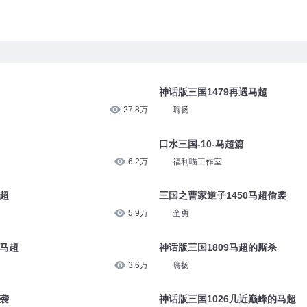
神话版三国1479再遇马超
27.8万
嗨扬
口水三国-10-马超篇
6.2万
福利喵工作室
马超
三国之曹家逆子1450马超偷袭
5.9万
全勇
服马超
神话版三国1809马超的厮杀