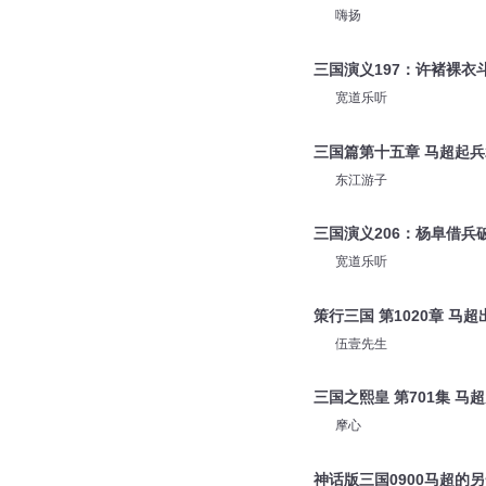
全勇
神话版三国1075马超的
嗨扬
三国演义197：许褚裸衣
宽道乐听
三国篇第十五章 马超起兵
东江游子
三国演义206：杨阜借兵
宽道乐听
策行三国 第1020章 马超