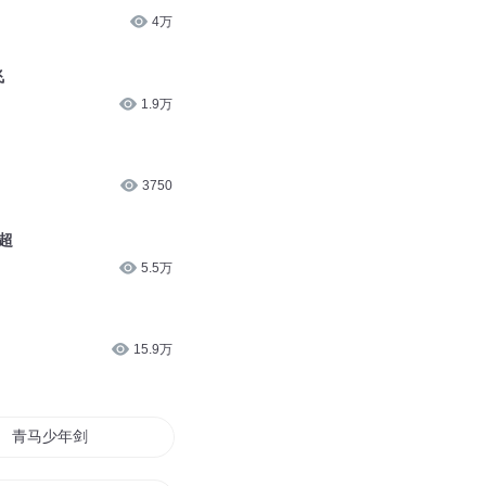
3823
3713
4万
飞
1.9万
3750
超