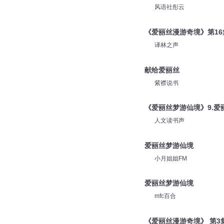
风语社彤云
《爱丽丝漫游奇境》第1
译林之声
献给爱丽丝
紫襟说书
《爱丽丝梦游仙境》9.爱
人文读书声
爱丽丝梦游仙境
小月姐姐FM
爱丽丝梦游仙境
mfc百合
《爱丽丝漫游奇境》 第3