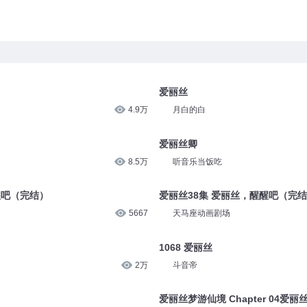
爱丽丝
4.9万
月白的白
爱丽丝卿
8.5万
听音乐当饭吃
醒吧（完结）
爱丽丝38集 爱丽丝，醒醒吧（完
5667
天马座动画剧场
1068 爱丽丝
2万
斗音帝
爱丽丝梦游仙境 Chapter 04爱