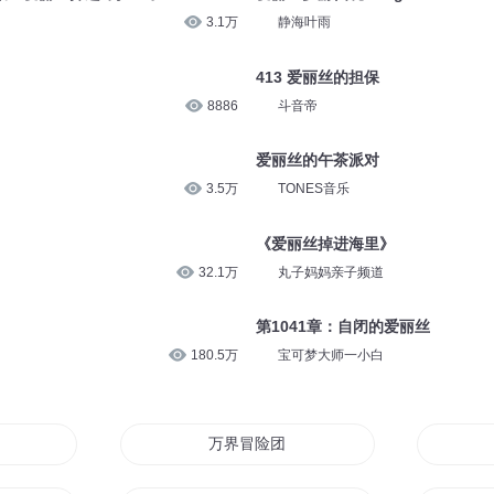
3.1万
静海叶雨
413 爱丽丝的担保
8886
斗音帝
爱丽丝的午茶派对
3.5万
TONES音乐
《爱丽丝掉进海里》
32.1万
丸子妈妈亲子频道
第1041章：自闭的爱丽丝
180.5万
宝可梦大师一小白
架
万界冒险团