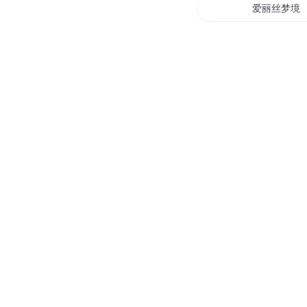
爱丽丝梦境
海上冒险团
爱丽丝的幻
海贼王之爱
爱丽丝学园
末世冒险团