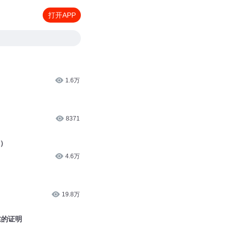
打开APP
1.6万
8371
结）
4.6万
19.8万
丽丝的证明