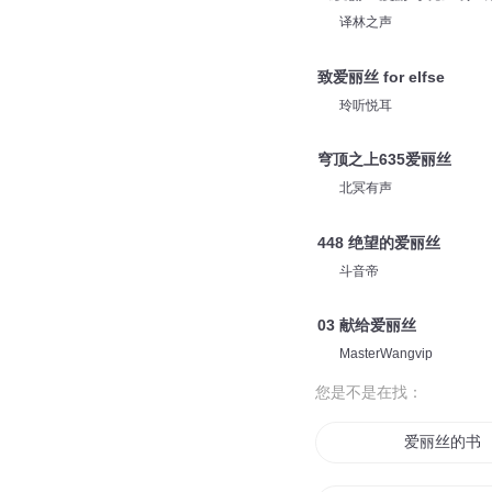
译林之声
致爱丽丝 for elfse
玲听悦耳
穹顶之上635爱丽丝
北冥有声
448 绝望的爱丽丝
斗音帝
03 献给爱丽丝
MasterWangvip
您是不是在找：
爱丽丝的书