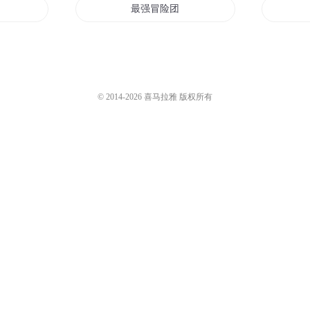
最强冒险团
来自异界的爱丽丝
想乡
第13号的爱丽丝
© 2014-
2026
喜马拉雅 版权所有
丽丝
我的粉丝天团
之幻梦
我和我的冒险团