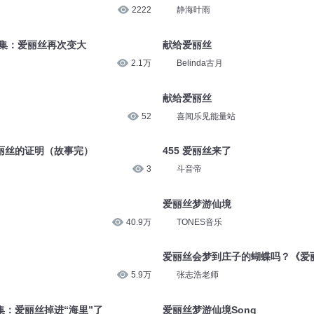
2222
静海叶雨
6集：爱丽丝再次变大
献给爱丽丝
2.1万
Belinda古月
献给爱丽丝
52
喜闻乐见能量站
丽丝的证明（故事完）
455 爱丽丝来了
3
斗音帝
爱丽丝梦游仙境
40.9万
TONES音乐
爱丽丝会梦到庄子的蝴蝶吗？《爱
5.9万
张志浩老师
集：爱丽丝掉进“海里”了
爱丽丝梦游仙境Song