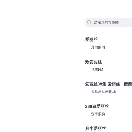
爱丽丝的冒险团
爱丽丝
月白的白
致爱丽丝
飞雪FM
爱丽丝38集 爱丽丝，醒
天马座动画剧场
288致爱丽丝
森宇股份
月半爱丽丝